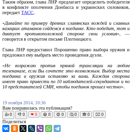
Таким образом, глава ЛНР предлагает определить победителя
в конфликте ополчения Донбасса и украинских силовиков,
передает
ТАСС
.
«
Давайте по примеру древних славянских вождей и славных
казацких атаманов сойдемся в поединке. Кто победит, тот и
диктует противоположной стороне свои условия
», —
говорится в открытом письме Плотницкого.
Глава ЛНР предоставил Порошенко право выбора оружия и
предложил ему выбрать место проведения дуэли.
«
Не возражаю против прямой трансляции на любом
телеканале, если Вы сочтете это возможным. Выбор места
поединка и оружия оставляю за вами. Каждая сторона
имеет право привести по 10 наблюдателей-секундантов и по
10 представителей СМИ, чтобы поединок прошел честно
».
19 ноября 2014, 10:36
Вам понравилась эта публикация?
👍
0
👎
0
❤
0
😆
0
😡
0
🤔
0
🙈
0
🧘‍♀️
0
Поделиться