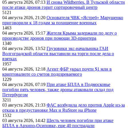
05 августа 2026, 07:13
И снова Wildberries. В Тульской области
после атаки дронов горит сортировочный центр
5121
04 августа 2026, 21:20
Основателя ЧВК «Ястреб» Марущенко
приговорили к 18 годам за похищение военных
1463
04 августа 2026, 15:17
Жителя Крыма задержали по делу о
производстве дронов при помощи 3D‑принтера
1340
04 августа 2026, 13:52
Грузовики экс-начальника ГАИ
Волгоградской области выставили на торги после дела о
взятках
1957
04 августа 2026, 12:18
Агент ФБР украл почти $1 млн в
криптовалюте со счетов подозреваемого
1229
04 августа 2026, 07:19
При атаке БПЛА в Подмосковье
погибли пять человек, также дроны атаковали склад под
Петербургом
3211
03 августа 2026, 21:33
ФАС возбудила дело против Apple из-за
отказа в предустановке Max и RuStore на iPhone
1532
03 августа 2026, 14:42
Шесть человек погибли при атаке
БПЛА в Архипо-Осиповке, еще 40 пострадали