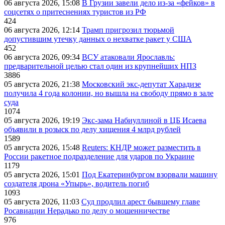
06 августа 2026, 15:08
В Грузии завели дело из-за «фейков» в
соцсетях о притеснениях туристов из РФ
424
06 августа 2026, 12:14
Трамп пригрозил тюрьмой
допустившим утечку данных о нехватке ракет у США
452
06 августа 2026, 09:34
ВСУ атаковали Ярославль:
предварительной целью стал один из крупнейших НПЗ
3886
05 августа 2026, 21:38
Московский экс-депутат Харадизе
получила 4 года колонии, но вышла на свободу прямо в зале
суда
1074
05 августа 2026, 19:19
Экс-зама Набиуллиной в ЦБ Исаева
объявили в розыск по делу хищения 4 млрд рублей
1589
05 августа 2026, 15:48
Reuters: КНДР может разместить в
России ракетное подразделение для ударов по Украине
1179
05 августа 2026, 15:01
Под Екатеринбургом взорвали машину
создателя дрона «Упырь», водитель погиб
1093
05 августа 2026, 11:03
Суд продлил арест бывшему главе
Росавиации Нерадько по делу о мошенничестве
976