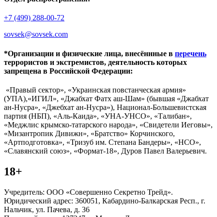
+7 (499) 288-00-72
sovsek@sovsek.com
*Организации и физические лица, внесённные в
перечень
террористов и экстремистов, деятельность которых
запрещена в Российской Федерации:
«Правый сектор», «Украинская повстанческая армия»
(УПА),«ИГИЛ», «Джабхат Фатх аш-Шам» (бывшая «Джабхат
ан-Нусра», «Джебхат ан-Нусра»), Национал-Большевистская
партия (НБП), «Аль-Каида», «УНА-УНСО», «Талибан»,
«Меджлис крымско-татарского народа», «Свидетели Иеговы»,
«Мизантропик Дивижн», «Братство» Корчинского,
«Артподготовка», «Тризуб им. Степана Бандеры», «НСО»,
«Славянский союз», «Формат-18», Дуров Павел Валерьевич.
18+
Учредитель: ООО «Совершенно Секретно Трейд».
Юридический адрес: 360051, Кабардино-Балкарская Респ., г.
Нальчик, ул. Пачева, д. 36