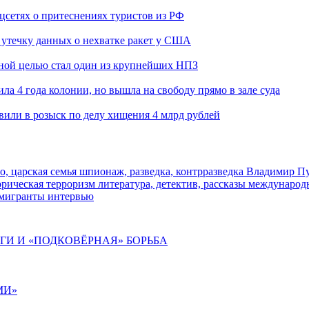
оцсетях о притеснениях туристов из РФ
утечку данных о нехватке ракет у США
ьной целью стал один из крупнейших НПЗ
ла 4 года колонии, но вышла на свободу прямо в зале суда
вили в розыск по делу хищения 4 млрд рублей
о, царская семья
шпионаж, разведка, контрразведка
Владимир П
торическая
терроризм
литература, детектив, рассказы
международ
 мигранты
интервью
ИГИ И «ПОДКОВЁРНАЯ» БОРЬБА
МИ»