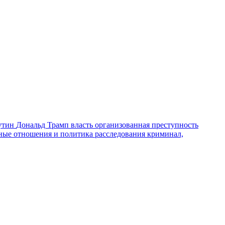
утин
Дональд Трамп
власть
организованная преступность
ные отношения и политика
расследования
криминал,