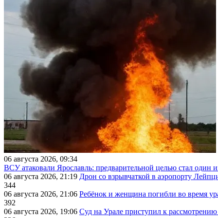
06 августа 2026, 09:34
ВСУ атаковали Ярославль: предварительной целью стал один
06 августа 2026, 21:19
Дрон со взрывчаткой в аэропорту Лейпци
344
06 августа 2026, 21:06
Ребёнок и женщина погибли во время ур
392
06 августа 2026, 19:06
Суд на Урале приступил к рассмотрени