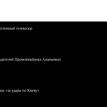
упленный телевизор
водителей Промсвязьбанка Ананьевых
ии «за удары по Киеву»