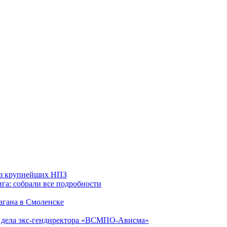
 из крупнейших НПЗ
га: собрали все подробности
агана в Смоленске
ю дела экс-гендиректора «ВСМПО-Ависма»