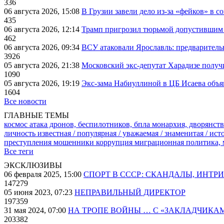
336
06 августа 2026, 15:08
В Грузии завели дело из-за «фейков» в с
435
06 августа 2026, 12:14
Трамп пригрозил тюрьмой допустившим 
462
06 августа 2026, 09:34
ВСУ атаковали Ярославль: предварител
3926
05 августа 2026, 21:38
Московский экс-депутат Харадизе получи
1090
05 августа 2026, 19:19
Экс-зама Набиуллиной в ЦБ Исаева объя
1604
Все новости
ГЛАВНЫЕ ТЕМЫ
космос
атака дронов, беспилотников, бпла
монархия, дворянств
личность известная / популярная / уважаемая / знаменитая / ис
преступления
мошенники
коррупция
миграционная политика,
Все теги
ЭКСКЛЮЗИВЫ
06 февраля 2025, 15:00
СПОРТ В СССР: СКАНДАЛЫ, ИНТР
147279
05 июня 2023, 07:23
НЕПРАВИЛЬНЫЙ ДИРЕКТОР
197359
31 мая 2024, 07:00
НА ТРОПЕ ВОЙНЫ … С «ЗАКЛАДЧИКА
203382