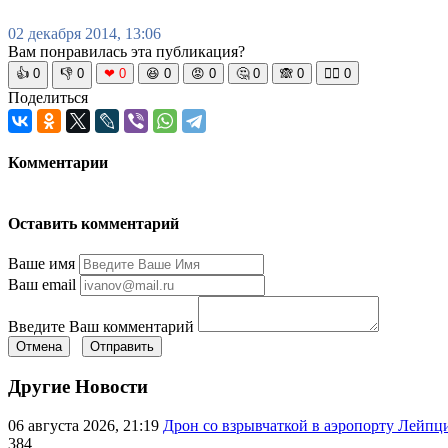
02 декабря 2014, 13:06
Вам понравилась эта публикация?
👍
0
👎
0
❤
0
😆
0
😡
0
🤔
0
🙈
0
🧘‍♀️
0
Поделиться
Комментарии
Оставить комментарий
Ваше имя
Ваш email
Введите Ваш комментарий
Отмена
Отправить
Другие Новости
06 августа 2026, 21:19
Дрон со взрывчаткой в аэропорту Лейпци
384