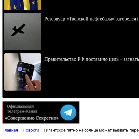
Резервуар «Тверской нефтебазы» загорелся 
Правительство РФ поставило цель – загнать
Главная
Новости
Гигантское пятно на солнце может вызвать пере