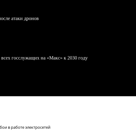
после атаки дронов
 всех госслужащих на «Макс» к 2030 году
бои в работе электросетей