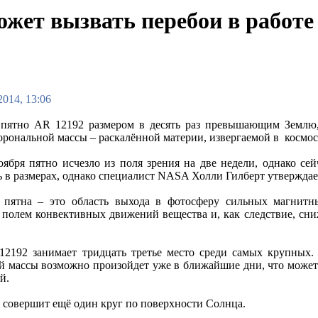
ожет вызвать перебои в работе
2014, 13:06
пятно AR 12192 размером в десять раз превышающим Землю, 
орональной массы – раскалённой материи, извергаемой в космос
оября пятно исчезло из поля зрения на две недели, однако сей
ь в размерах, однако специалист NASA Холли Гилберт утверждае
 пятна – это область выхода в фотосферу сильных магнитн
полем конвективных движений вещества и, как следствие, сни
2192 занимает тридцать третье место среди самых крупных. 
й массы возможно произойдет уже в ближайшие дни, что может 
й.
м совершит ещё один круг по поверхности Солнца.