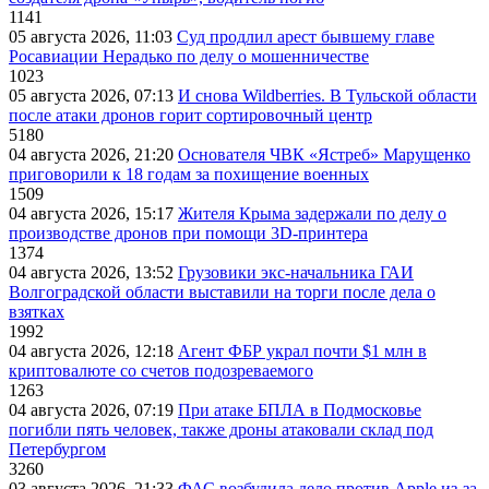
1141
05 августа 2026, 11:03
Суд продлил арест бывшему главе
Росавиации Нерадько по делу о мошенничестве
1023
05 августа 2026, 07:13
И снова Wildberries. В Тульской области
после атаки дронов горит сортировочный центр
5180
04 августа 2026, 21:20
Основателя ЧВК «Ястреб» Марущенко
приговорили к 18 годам за похищение военных
1509
04 августа 2026, 15:17
Жителя Крыма задержали по делу о
производстве дронов при помощи 3D‑принтера
1374
04 августа 2026, 13:52
Грузовики экс-начальника ГАИ
Волгоградской области выставили на торги после дела о
взятках
1992
04 августа 2026, 12:18
Агент ФБР украл почти $1 млн в
криптовалюте со счетов подозреваемого
1263
04 августа 2026, 07:19
При атаке БПЛА в Подмосковье
погибли пять человек, также дроны атаковали склад под
Петербургом
3260
03 августа 2026, 21:33
ФАС возбудила дело против Apple из-за