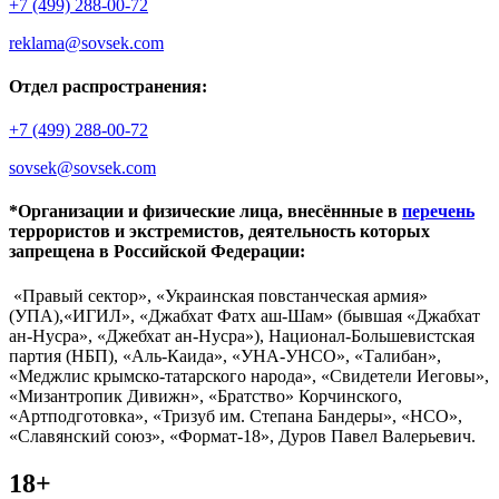
+7 (499) 288-00-72
reklama@sovsek.com
Отдел распространения:
+7 (499) 288-00-72
sovsek@sovsek.com
*Организации и физические лица, внесённные в
перечень
террористов и экстремистов, деятельность которых
запрещена в Российской Федерации:
«Правый сектор», «Украинская повстанческая армия»
(УПА),«ИГИЛ», «Джабхат Фатх аш-Шам» (бывшая «Джабхат
ан-Нусра», «Джебхат ан-Нусра»), Национал-Большевистская
партия (НБП), «Аль-Каида», «УНА-УНСО», «Талибан»,
«Меджлис крымско-татарского народа», «Свидетели Иеговы»,
«Мизантропик Дивижн», «Братство» Корчинского,
«Артподготовка», «Тризуб им. Степана Бандеры», «НСО»,
«Славянский союз», «Формат-18», Дуров Павел Валерьевич.
18+