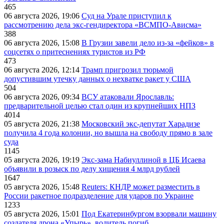
465
06 августа 2026, 19:06
Суд на Урале приступил к
рассмотрению дела экс-гендиректора «ВСМПО-Ависма»
388
06 августа 2026, 15:08
В Грузии завели дело из-за «фейков» в
соцсетях о притеснениях туристов из РФ
473
06 августа 2026, 12:14
Трамп пригрозил тюрьмой
допустившим утечку данных о нехватке ракет у США
504
06 августа 2026, 09:34
ВСУ атаковали Ярославль:
предварительной целью стал один из крупнейших НПЗ
4014
05 августа 2026, 21:38
Московский экс-депутат Харадизе
получила 4 года колонии, но вышла на свободу прямо в зале
суда
1145
05 августа 2026, 19:19
Экс-зама Набиуллиной в ЦБ Исаева
объявили в розыск по делу хищения 4 млрд рублей
1647
05 августа 2026, 15:48
Reuters: КНДР может разместить в
России ракетное подразделение для ударов по Украине
1233
05 августа 2026, 15:01
Под Екатеринбургом взорвали машину
создателя дрона «Упырь», водитель погиб