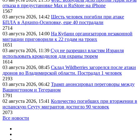
отказа в предустановке Max и RuStore на iPhone
1567
03 августа 2026, 14:42
Шесть человек погибли при атаке
БПЛА в Архипо-Осиповке, еще 40 пострадали
2714
03 августа 2026, 14:00
На Кубани организаторов незаконной
миграции приговорили к 22 годам на троих
1651
03 августа 2026, 11:39
Суд не разрешил властям Израиля
использовать крокодилов для охраны тюрем
1614
03 августа 2026, 08:45
Склад Wildberries загорелся после атаки
дронов во Владимирской области. Пострадал 1 человек
2193
03 августа 2026, 06:42
Трамп анонсировал переговоры между
Вашингтоном и Тегераном
1791
02 августа 2026, 15:41
Количество погибших при вторжении в
испанскую Сеуту мигрантов достигло 90 человек
2073
Все новости