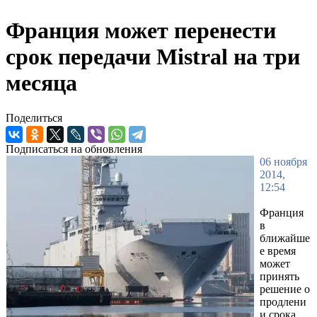
Франция может перенести
срок передачи Mistral на три
месяца
Поделиться
Подписаться на обновления
06 ноября
2014,
12:54
Франция
в
ближайше
е время
может
принять
решение о
продлени
и срока