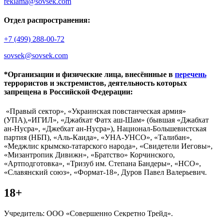
reklama@sovsek.com
Отдел распространения:
+7 (499) 288-00-72
sovsek@sovsek.com
*Организации и физические лица, внесённные в
перечень
террористов и экстремистов, деятельность которых
запрещена в Российской Федерации:
«Правый сектор», «Украинская повстанческая армия»
(УПА),«ИГИЛ», «Джабхат Фатх аш-Шам» (бывшая «Джабхат
ан-Нусра», «Джебхат ан-Нусра»), Национал-Большевистская
партия (НБП), «Аль-Каида», «УНА-УНСО», «Талибан»,
«Меджлис крымско-татарского народа», «Свидетели Иеговы»,
«Мизантропик Дивижн», «Братство» Корчинского,
«Артподготовка», «Тризуб им. Степана Бандеры», «НСО»,
«Славянский союз», «Формат-18», Дуров Павел Валерьевич.
18+
Учредитель: ООО «Совершенно Секретно Трейд».