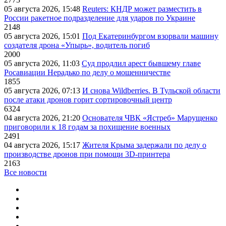
05 августа 2026, 15:48
Reuters: КНДР может разместить в
России ракетное подразделение для ударов по Украине
2148
05 августа 2026, 15:01
Под Екатеринбургом взорвали машину
создателя дрона «Упырь», водитель погиб
2000
05 августа 2026, 11:03
Суд продлил арест бывшему главе
Росавиации Нерадько по делу о мошенничестве
1855
05 августа 2026, 07:13
И снова Wildberries. В Тульской области
после атаки дронов горит сортировочный центр
6324
04 августа 2026, 21:20
Основателя ЧВК «Ястреб» Марущенко
приговорили к 18 годам за похищение военных
2491
04 августа 2026, 15:17
Жителя Крыма задержали по делу о
производстве дронов при помощи 3D‑принтера
2163
Все новости