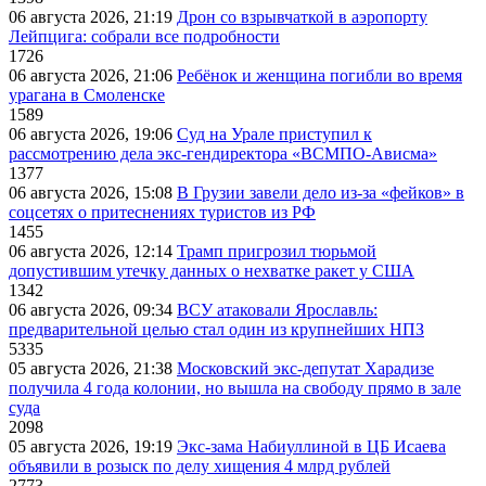
06 августа 2026, 21:19
Дрон со взрывчаткой в аэропорту
Лейпцига: собрали все подробности
1726
06 августа 2026, 21:06
Ребёнок и женщина погибли во время
урагана в Смоленске
1589
06 августа 2026, 19:06
Суд на Урале приступил к
рассмотрению дела экс-гендиректора «ВСМПО-Ависма»
1377
06 августа 2026, 15:08
В Грузии завели дело из-за «фейков» в
соцсетях о притеснениях туристов из РФ
1455
06 августа 2026, 12:14
Трамп пригрозил тюрьмой
допустившим утечку данных о нехватке ракет у США
1342
06 августа 2026, 09:34
ВСУ атаковали Ярославль:
предварительной целью стал один из крупнейших НПЗ
5335
05 августа 2026, 21:38
Московский экс-депутат Харадизе
получила 4 года колонии, но вышла на свободу прямо в зале
суда
2098
05 августа 2026, 19:19
Экс-зама Набиуллиной в ЦБ Исаева
объявили в розыск по делу хищения 4 млрд рублей
2773