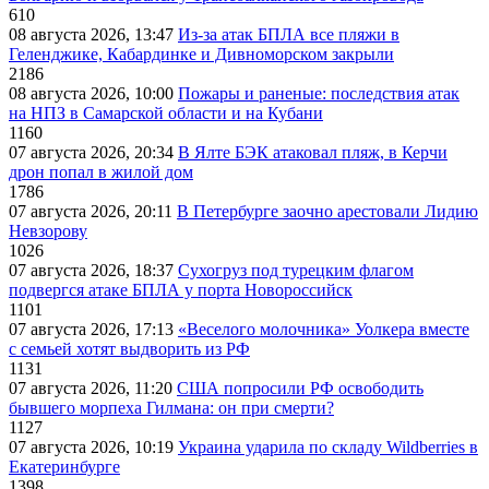
610
08 августа 2026, 13:47
Из-за атак БПЛА все пляжи в
Геленджике, Кабардинке и Дивноморском закрыли
2186
08 августа 2026, 10:00
Пожары и раненые: последствия атак
на НПЗ в Самарской области и на Кубани
1160
07 августа 2026, 20:34
В Ялте БЭК атаковал пляж, в Керчи
дрон попал в жилой дом
1786
07 августа 2026, 20:11
В Петербурге заочно арестовали Лидию
Невзорову
1026
07 августа 2026, 18:37
Сухогруз под турецким флагом
подвергся атаке БПЛА у порта Новороссийск
1101
07 августа 2026, 17:13
«Веселого молочника» Уолкера вместе
с семьей хотят выдворить из РФ
1131
07 августа 2026, 11:20
США попросили РФ освободить
бывшего морпеха Гилмана: он при смерти?
1127
07 августа 2026, 10:19
Украина ударила по складу Wildberries в
Екатеринбурге
1398