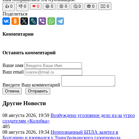
👍
0
👎
0
❤
0
😆
0
😡
0
🤔
0
🙈
0
🧘‍♀️
0
Поделиться
Комментарии
Оставить комментарий
Ваше имя
Ваш email
Введите Ваш комментарий
Отмена
Отправить
Другие Новости
08 августа 2026, 19:59
Возбуждено уголовное дело из-за угроз
создателям «Колобка»
485
08 августа 2026, 19:34
Неопознанный БПЛА залетел в
Болгарию и взорвался у Трансбалканского газопровода