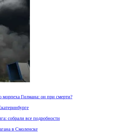
морпеха Гилмана: он при смерти?
 Екатеринбурге
га: собрали все подробности
агана в Смоленске