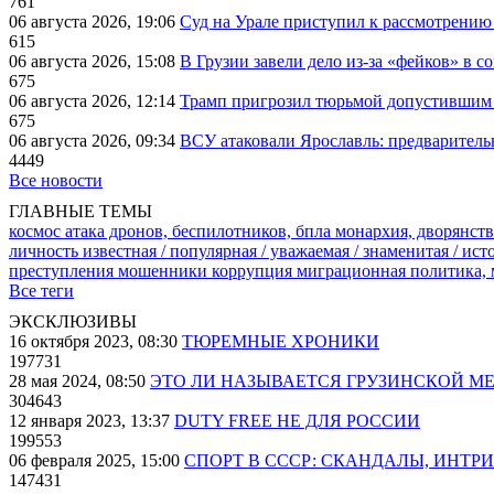
761
06 августа 2026, 19:06
Суд на Урале приступил к рассмотрени
615
06 августа 2026, 15:08
В Грузии завели дело из-за «фейков» в с
675
06 августа 2026, 12:14
Трамп пригрозил тюрьмой допустившим 
675
06 августа 2026, 09:34
ВСУ атаковали Ярославль: предварител
4449
Все новости
ГЛАВНЫЕ ТЕМЫ
космос
атака дронов, беспилотников, бпла
монархия, дворянств
личность известная / популярная / уважаемая / знаменитая / ис
преступления
мошенники
коррупция
миграционная политика,
Все теги
ЭКСКЛЮЗИВЫ
16 октября 2023, 08:30
ТЮРЕМНЫЕ ХРОНИКИ
197731
28 мая 2024, 08:50
ЭТО ЛИ НАЗЫВАЕТСЯ ГРУЗИНСКОЙ М
304643
12 января 2023, 13:37
DUTY FREE НЕ ДЛЯ РОССИИ
199553
06 февраля 2025, 15:00
СПОРТ В СССР: СКАНДАЛЫ, ИНТР
147431