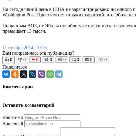
На сегодняшний день в США не зарегистрировано ни одного па
Washington Post. При этом нет никаких гарантий, что Эбола не
По данным ВОЗ, от Эболы погибли уже почти пять тысяч чел
превышает 13 тысяч.
11 ноября 2014, 10:16
Вам понравилась эта публикация?
👍
0
👎
0
❤
0
😆
0
😡
0
🤔
0
🙈
0
🧘‍♀️
0
Поделиться
Комментарии
Оставить комментарий
Ваше имя
Ваш email