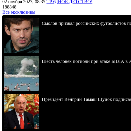
02 ноября 2023, 08:35
ТРУДНОЕ ДЕТСТВО!
188848
Все эксклюзивы
Смолов призвал российских футболистов п
Шесть человек погибли при атаке БПЛА в 
Президент Венгрии Тамаш Шуйок подписал