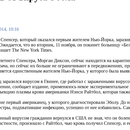
014, 10:16
 Спенсер, который оказался первым жителем Нью-Йорка, зарази
жидается, что во вторник, 11 ноября, он покинет больницу «Бел
 пишет The New York Times.
-летнего Спенсера, Морган Диксон, сейчас находится на карант
рача, но сейчас их больше не ограничивают в передвижениях, п
ляется единственным жителем Нью-Йорка, у которого была выяв
 заразился вирусом в Гвинее, где работал с зараженными вирус
чении, сообщает издание, применялось некое экспериментальное 
ъекцию плазмы крови американки Нэнси Райтбол, которая также 
не первый американец, у которого диагностировали Эболу. До 
естры, подхватившие инфекцию, успешно от нее избавились. Са
енный вирусом гражданин вернулся в США не зная, что он боле
частности, произошло с Райтбол, чью кровь получил Спенсер, и 