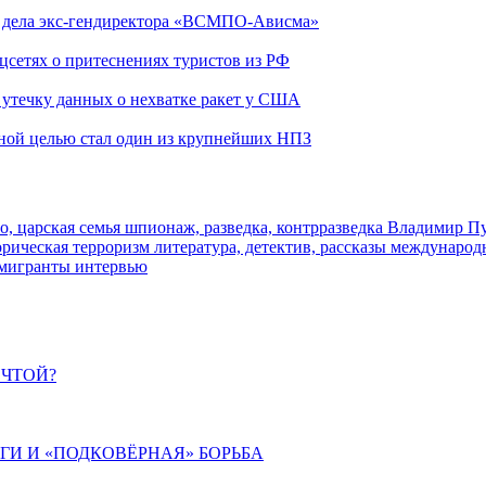
ю дела экс-гендиректора «ВСМПО-Ависма»
оцсетях о притеснениях туристов из РФ
утечку данных о нехватке ракет у США
ьной целью стал один из крупнейших НПЗ
о, царская семья
шпионаж, разведка, контрразведка
Владимир П
торическая
терроризм
литература, детектив, рассказы
международ
 мигранты
интервью
ЕЧТОЙ?
ИГИ И «ПОДКОВЁРНАЯ» БОРЬБА