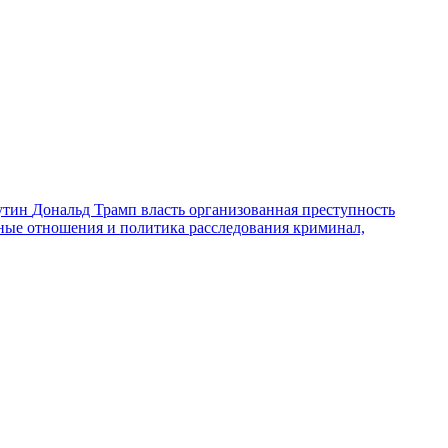
утин
Дональд Трамп
власть
организованная преступность
ные отношения и политика
расследования
криминал,