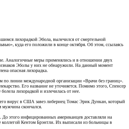
вшимся лихорадкой Эбола, вылечился от смертельной
ьвью», куда его положили в конце октября. Об этом, ссылаясь
ине. Аналогичные меры применялись и в отношении двух
ризнаков Эболы у них не обнаружили. На данный момент
лена опасная лихорадка.
ом по линии международной организации «Врачи без границ».
лекарство. Его название не уточняется. Помимо этого, Спенсер
болела лихорадкой и излечилась от нее.
него вирус в США завез либериец Томас Эрик Дункан, который
м мужчина скончался.
н. До этого инфицированных американцев доставляли на
ее коллегой Кентом Брэнтли. Их выписали из больницы в