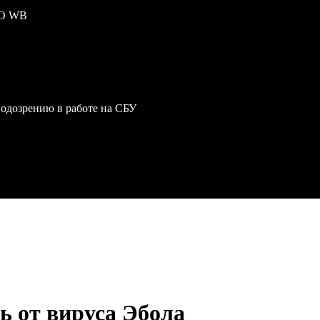
ПО WB
одозрению в работе на СБУ
 от вируса Эбола