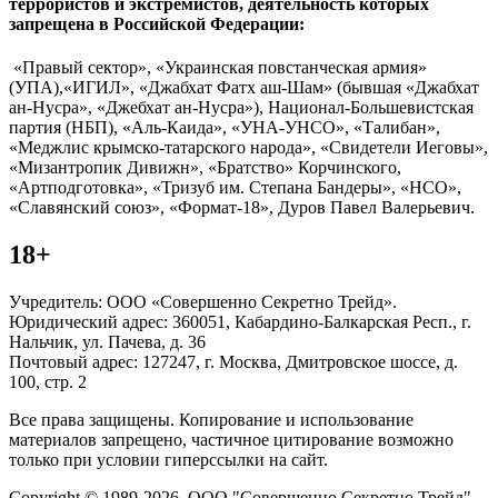
террористов и экстремистов, деятельность которых
запрещена в Российской Федерации:
«Правый сектор», «Украинская повстанческая армия»
(УПА),«ИГИЛ», «Джабхат Фатх аш-Шам» (бывшая «Джабхат
ан-Нусра», «Джебхат ан-Нусра»), Национал-Большевистская
партия (НБП), «Аль-Каида», «УНА-УНСО», «Талибан»,
«Меджлис крымско-татарского народа», «Свидетели Иеговы»,
«Мизантропик Дивижн», «Братство» Корчинского,
«Артподготовка», «Тризуб им. Степана Бандеры», «НСО»,
«Славянский союз», «Формат-18», Дуров Павел Валерьевич.
18+
Учредитель: ООО «Совершенно Секретно Трейд».
Юридический адрес: 360051, Кабардино-Балкарская Респ., г.
Нальчик, ул. Пачева, д. 36
Почтовый адрес: 127247, г. Москва, Дмитровское шоссе, д.
100, стр. 2
Все права защищены. Копирование и использование
материалов запрещено, частичное цитирование возможно
только при условии гиперссылки на сайт.
Copyright © 1989-2026. ООО "Совершенно Секретно Трейд".