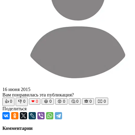
16 июня 2015
Вам понравилась эта публикация?
👍
0
👎
0
❤
0
😆
0
😡
0
🤔
0
🙈
0
🧘‍♀️
0
Поделиться
Комментарии