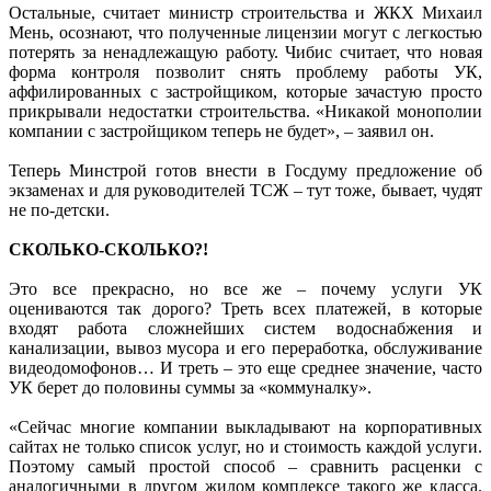
Остальные, считает министр строительства и ЖКХ Михаил
Мень, осознают, что полученные лицензии могут с легкостью
потерять за ненадлежащую работу. Чибис считает, что новая
форма контроля позволит снять проблему работы УК,
аффилированных с застройщиком, которые зачастую просто
прикрывали недостатки строительства. «Никакой монополии
компании с застройщиком теперь не будет», – заявил он.
Теперь Минстрой готов внести в Госдуму предложение об
экзаменах и для руководителей ТСЖ – тут тоже, бывает, чудят
не по-детски.
СКОЛЬКО-СКОЛЬКО?!
Это все прекрасно, но все же – почему услуги УК
оцениваются так дорого? Треть всех платежей, в которые
входят работа сложнейших систем водоснабжения и
канализации, вывоз мусора и его переработка, обслуживание
видеодомофонов… И треть – это еще среднее значение, часто
УК берет до половины суммы за «коммуналку».
«Сейчас многие компании выкладывают на корпоративных
сайтах не только список услуг, но и стоимость каждой услуги.
Поэтому самый простой способ – сравнить расценки с
аналогичными в другом жилом комплексе такого же класса.