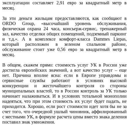
эксплуатации составляет 2,91 евро за квадратный метр в
месяц.
За эти деньги жильцам предоставляются, как сообщают в
ORDO Group, «высочайший уровень обслуживания,
физическая охрана 24 часа, консьерж-сервис, тренажерный
зал, качество отделки общих помещений, подземный паркинг
и т.д.». А в комплексе комфорт-класса Dammes Liepas,
который расположен в зеленом спальном районе,
обслуживание стоит уже 0,56 евро за квадратный метр в
месяц.
В общем, скажем прямо: стоимость услуг УК в России уже
достигла европейских значений, а вот качество услуг – еще
нет. Причина вполне ясна: если в Европе управдомы и
сервисные службы работают в условиях высокой
конкуренции и жесточайшего контроля со стороны
муниципальных властей, то в России контроль за УК только
начинает налаживаться. И в условиях тотальной монополии
надеяться, что при этом стоимость их услуг будет падать, не
приходится. Хорошо, если рост стоимости идет хотя бы не за
счет того, что очередной ушлый чиновник, аффилированный
с местными УК, в формуле расчета цены вместо знака деления
поставил знак умножения.