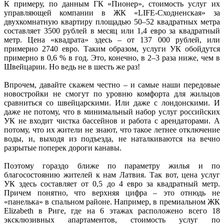
К примеру, по данным ГК «Пионер», стоимость услуг их
управляющей компании в ЖК «LIFE-Сходненская» за
двухкомнатную квартиру площадью 50–52 квадратных метра
составляет 3500 рублей в месяц или 1,4 евро за квадратный
метр. Цена «квадрата» здесь – от 137 000 рублей, или
примерно 2740 евро. Таким образом, услуги УК обойдутся
примерно в 0,6 % в год. Это, конечно, в 2–3 раза ниже, чем в
Швейцарии. Но ведь не в шесть же раз!
Впрочем, давайте скажем честно – и самые наши передовые
новостройки не смогут по уровню комфорта для жильцов
сравниться со швейцарскими. Или даже с лондонскими. И
даже не потому, что в минимальный набор услуг российских
УК не входит чистка бассейнов и работа с арендаторами. А
потому, что их жители не знают, что такое летнее отключение
воды, и, выходя из подъезда, не наталкиваются на вечно
разрытые поперек дороги канавы.
Поэтому гораздо ближе по параметру жилья и по
благосостоянию жителей к нам Латвия. Так вот, цена услуг
УК здесь составляет от 0,5 до 4 евро за квадратный метр.
Причем понятно, что верхняя цифра – это отнюдь не
«панелька» в спальном районе. Например, в премиальном ЖК
Elizabeth в Риге, где на 6 этажах расположено всего 18
эксклюзивных апартаментов, стоимость услуг по