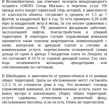
В Великобритании, как отмечают эксперты международного
холдинга «ORDO Group Москва», в перечень услуг УК
прежде всего входит сервисный сбор, который, в зависимости
от классности объекта, составляет в среднем от 1,5 до 7
фунтов за квадратный фут в год. То есть примерно 0,20–0,80
евро за квадратный метр в месяц. За эти вполне сравнимые с
российскими деньги УК занимается фасадными работами,
эксплуатацией лифтов, благоустройством и уборкой
территории. В некоторых случаях управляющая компания
занимается также поиском квартирантов, коммуникацией с
ними, контролем за арендной платой и счетами за
коммунальные услуги, перечислением оговоренной суммы
дохода от сдачи в аренду. Стандартная плата по Лондону за
это составляет 8–10 % от годовой арендной платы. Газ, свет,
вода оплачиваются жильцами, арендаторами или
собственниками по счетчикам.
В Швейцарии, в зависимости от уровня объекта и от размера
общих территорий, траты на обслуживание могут составлять
1,5–2 % от стоимости дома в год. Это включает: гонорар
управляющей компании, все коммунальные услуги, налог на
вывоз мусора и канализацию, уборку общих территорий,
услуги садовника, отчисления в ремонтный фонд,
обслуживание бассейна, если он есть. Опять же пересчитаем.