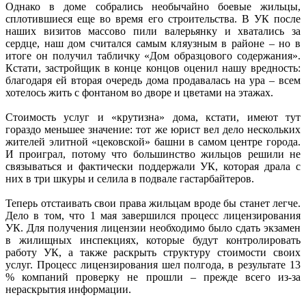
Однако в доме собрались необычайно боевые жильцы,
сплотившиеся еще во время его строительства. В УК после
наших визитов массово пили валерьянку и хватались за
сердце, наш дом считался самым кляузным в районе – но в
итоге он получил таб­личку «Дом образцового содержания».
Кстати, застройщик в конце концов оценил нашу вредность:
благодаря ей вторая очередь дома продавалась на ура – всем
хотелось жить с фонтаном во дворе и цветами на этажах.
Стоимость услуг и «крутизна» дома, кстати, имеют тут
гораздо меньшее значение: тот же юрист вел дело нескольких
жителей элитной «цековской» башни в самом центре города.
И проиграл, потому что большинство жильцов решили не
связываться и фактически поддержали УК, которая драла с
них в три шкуры и селила в подвале гастарбайтеров.
Теперь отстаивать свои права жильцам вроде бы станет легче.
Дело в том, что 1 мая завершился процесс лицензирования
УК. Для получения лицензии необходимо было сдать экзамен
в жилищных инспекциях, которые будут контролировать
работу УК, а также раскрыть структуру стоимости своих
услуг. Процесс лицензирования шел полгода, в результате 13
% компаний проверку не прошли – прежде всего из-за
нераскрытия информации.