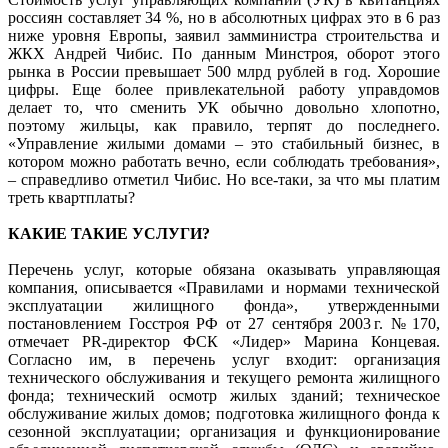
россиян составляет 34 %, но в абсолютных цифрах это в 6 раз
ниже уровня Европы, заявил замминистра строительства и
ЖКХ Андрей Чибис. По данным Минстроя, оборот этого
рынка в России превышает 500 млрд рублей в год. Хорошие
цифры. Еще более привлекательной работу управдомов
делает то, что сменить УК обычно довольно хлопотно,
поэтому жильцы, как правило, терпят до последнего.
«Управление жилыми домами – это стабильный бизнес, в
котором можно работать вечно, если соблюдать требования»,
– справедливо отметил Чибис. Но все-таки, за что мы платим
треть квартплаты?
КАКИЕ ТАКИЕ УСЛУГИ?
Перечень услуг, которые обязана оказывать управляющая
компания, описывается «Правилами и нормами технической
эксплуатации жилищного фонда», утвержденными
постановлением Госстроя РФ от 27 сентября 2003 г. № 170,
отмечает PR-директор ФСК «Лидер» Марина Концевая.
Согласно им, в перечень услуг входит: организация
технического обслуживания и текущего ремонта жилищного
фонда; технический осмотр жилых зданий; техническое
обслуживание жилых домов; подготовка жилищного фонда к
сезонной эксплуатации; организация и функционирование