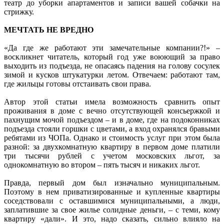
театр до уборки апартаментов и записи вашей собачки на
стрижку.
МЕЧТАТЬ НЕ ВРЕДНО
«Да где же работают эти замечательные компании?!» –
воскликнет читатель, который год уже воюющий за право
выходить из подъезда, не опасаясь падения на голову сосулек
зимой и кусков штукатурки летом. Отвечаем: работают там,
где жильцы готовы отстаивать свои права.
Автор этой статьи имела возможность сравнить опыт
проживания в доме с вечно отсутствующей консьержкой и
пахнущим мочой подъездом – и в доме, где на подоконниках
подъезда стояли горшки с цветами, а вход охранялся бравыми
ребятами из ЧОПа. Однако и стоимость услуг при этом была
разной: за двухкомнатную квартиру в первом доме платили
три тысячи рублей с учетом московских льгот, за
однокомнатную во втором – пять тысяч и никаких льгот.
Правда, первый дом был изначально муниципальным.
Поэтому в нем приватизированные и купленные квартиры
соседствовали с оставшимися муниципальными, а люди,
заплатившие за свое жилье солидные деньги, – с теми, кому
квартиру «дали». И это, надо сказать, сильно влияло на