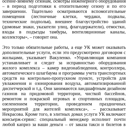
осенне-зимнему сезонам, осмотры инженерного оборудования
– в период подготовки к отопительному сезону и по его
завершении. Тщательно осматриваются вспомогательные
помещения (лестничные клетки, чердаки, подвалы,
технические подполья), внешнее благоустройство зданий
(домовые знаки, указатели улиц, флагодержатели), отмостки,
входы в подъезды тамбуры, вентиляционные каналы,
коллекторы», – говорит она.
Это только обязательные работы, а еще УК может оказывать
дополнительные услуги, если это предусмотрено договором с
жильцами, указывает Вакуленко. «Управляющая компания
устанавливает и следит за исправностью оборудования
жилого комплекса – камер видеонаблюдения, контроллера,
автоматического шлагбаума и программы учета транспортных
средств на контрольно-пропускном пункте, устройств для
увлажнения и озонирования воздуха, автоматизированной
диспетчерской и т.д. Они занимаются ландшафтным дизайном
газонов на придомовой территории, чисткой бассейнов,
ремонтом и покраской игровых и спортивных площадок,
озеленением территории, проведением праздничных
мероприятий для жителей комплекса», – рассказывает
Некрасова. Кроме того, в элитных домах услуги УК включают
консьерж-сервис: специальный менеджер исполнит почти
любой каприз за ваши деньги – от заказа такси и билетов в