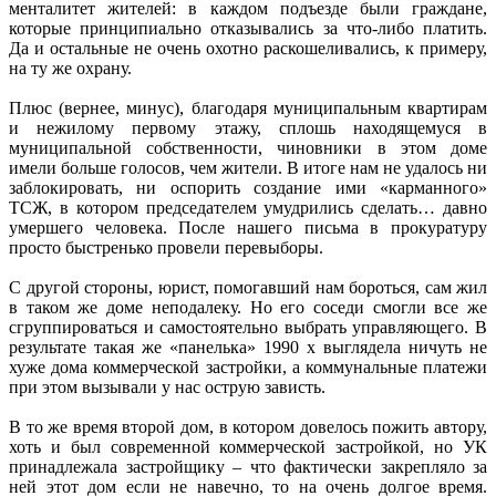
менталитет жителей: в каждом подъезде были граждане,
которые принципиально отказывались за что-либо платить.
Да и остальные не очень охотно раскошеливались, к примеру,
на ту же охрану.
Плюс (вернее, минус), благодаря муниципальным квартирам
и нежилому первому этажу, сплошь находящемуся в
муниципальной собственности, чиновники в этом доме
имели больше голосов, чем жители. В итоге нам не удалось ни
заблокировать, ни оспорить создание ими «карманного»
ТСЖ, в котором председателем умудрились сделать… давно
умершего человека. После нашего письма в прокуратуру
просто быстренько провели перевыборы.
С другой стороны, юрист, помогавший нам бороться, сам жил
в таком же доме неподалеку. Но его соседи смогли все же
сгруппироваться и самостоятельно выбрать управляющего. В
результате такая же «панелька» 1990 х выглядела ничуть не
хуже дома коммерческой застройки, а коммунальные платежи
при этом вызывали у нас острую зависть.
В то же время второй дом, в котором довелось пожить автору,
хоть и был современной коммерческой застройкой, но УК
принадлежала застройщику – что фактически закрепляло за
ней этот дом если не навечно, то на очень долгое время.