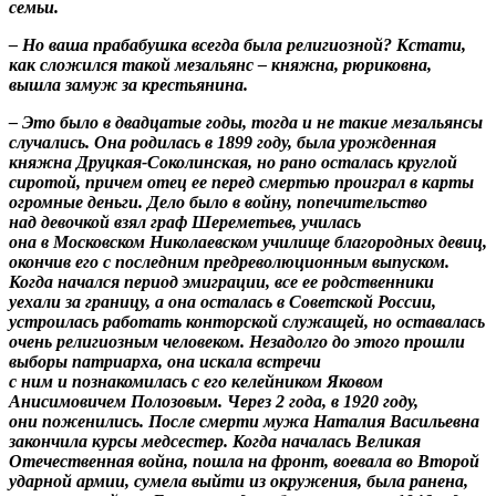
семьи.
– Но ваша прабабушка всегда была религиозной? Кстати,
как сложился такой мезальянс – княжна, рюриковна,
вышла замуж за крестьянина.
– Это было в двадцатые годы, тогда и не такие мезальянсы
случались. Она родилась в 1899 году, была урожденная
княжна Друцкая-Соколинская, но рано осталась круглой
сиротой, причем отец ее перед смертью проиграл в карты
огромные деньги. Дело было в войну, попечительство
над девочкой взял граф Шереметьев, училась
она в Московском Николаевском училище благородных девиц,
окончив его с последним предреволюционным выпуском.
Когда начался период эмиграции, все ее родственники
уехали за границу, а она осталась в Советской России,
устроилась работать конторской служащей, но оставалась
очень религиозным человеком. Незадолго до этого прошли
выборы патриарха, она искала встречи
с ним и познакомилась с его келейником Яковом
Анисимовичем Полозовым. Через 2 года, в 1920 году,
они поженились. После смерти мужа Наталия Васильевна
закончила курсы медсестер. Когда началась Великая
Отечественная война, пошла на фронт, воевала во Второй
ударной армии, сумела выйти из окружения, была ранена,