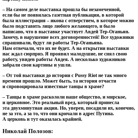
– На самом деле выставка прошла бы незамеченной,
если бы не появилась газетная публикация, в которой
была иллюстрация – икона с отверстием, в которое можно
было подставить лицо любого желающего, и было
написано, что в выставке участвует Авдей Тер-Оганьян.
Замечу, в нарушение всех договоренностей! Все художники
спрашивали, будут ли работы Тер-Оганьяна.
Нам отвечали, что их не будет. А на открытии выставки
нас ждал сюрприз. Я проявил малодушие, не снял свою
работу, увидев работы Авдея. А несколько художников
забрали свои картины и ушли.
– От той выставки до истории с Pussy Riot не так много
времени прошло. Может быть, та история отчасти
и спровоцировала известные танцы в храме?
– Танцы в храме раскололи наше общество, и мирское,
и церковное. Это реальный вред, который принесла
эта двухминутная акция. Но, уверен, посадили их, конечно,
не за это, а за то, что они кричали в адрес Путина.
А церковь и тут оказалась крайней.
Николай Полозов: