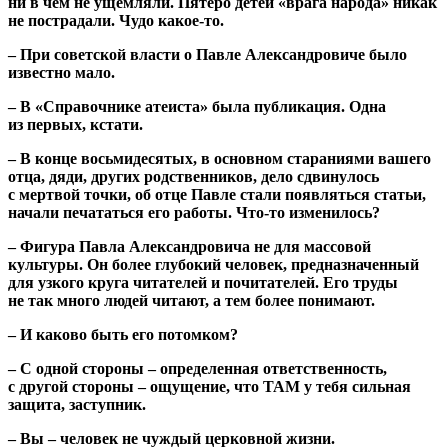
ни в чем не ущемляли. Пятеро детей «врага народа» никак
не пострадали. Чудо какое-то.
– При советской власти о Павле Александровиче было
известно мало.
– В «Справочнике атеиста» была публикация. Одна
из первых, кстати.
– В конце восьмидесятых, в основном стараниями вашего
отца, дяди, других родственников, дело сдвинулось
с мертвой точки, об отце Павле стали появляться статьи,
начали печататься его работы. Что-то изменилось?
– Фигура Павла Александровича не для массовой
культуры. Он более глубокий человек, предназначенный
для узкого круга читателей и почитателей. Его труды
не так много людей читают, а тем более понимают.
– И каково быть его потомком?
– С одной стороны – определенная ответственность,
с другой стороны – ощущение, что ТАМ у тебя сильная
защита, заступник.
– Вы – человек не чуждый церковной жизни.