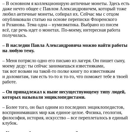
– В основном я коллекционирую античные монеты. Здесь есть
даже нечто общее с Павлом Александровичем, который тоже
любил античные монеты, собирал их. Сейчас мы с отцом
опубликовали статью на основе переписки Флоренского
и Розанова. Тема одна – нумизматика. Выбрано из писем
всё, где речь идет о монетах. По-моему, интересная работа
получилась.
– В наследии Павла Александровича можно найти работы
на любую тему.
– Меня потрясло одно его письмо из лагеря. Он пишет сыну,
моему деду: ты сейчас занимаешься известняками,
так вот возьми на такой-то полке книгу по известнякам
и доломитам, там есть то-то и то-то, что поможет тебе в твоей
работе.
– Он принадлежал к ныне несуществующему типу людей,
которых называли энциклопедистами.
– Более того, он был одним из последних энциклопедистов,
воспринимавших мир как единое целое. Физика, геология,
философия, история, искусство – все переплеталось в единый
клубок.