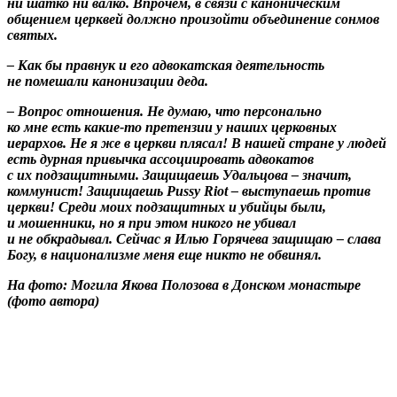
ни шатко ни валко. Впрочем, в связи с каноническим
общением церквей должно произойти объединение сонмов
святых.
– Как бы правнук и его адвокатская деятельность
не помешали канонизации деда.
– Вопрос отношения. Не думаю, что персонально
ко мне есть какие-то претензии у наших церковных
иерархов. Не я же в церкви плясал! В нашей стране у людей
есть дурная привычка ассоциировать адвокатов
с их подзащитными. Защищаешь Удальцова – значит,
коммунист! Защищаешь Pussy Riot – выступаешь против
церкви! Среди моих подзащитных и убийцы были,
и мошенники, но я при этом никого не убивал
и не обкрадывал. Сейчас я Илью Горячева защищаю – слава
Богу, в национализме меня еще никто не обвинял.
На фото: Могила Якова Полозова в Донском монастыре
(фото автора)