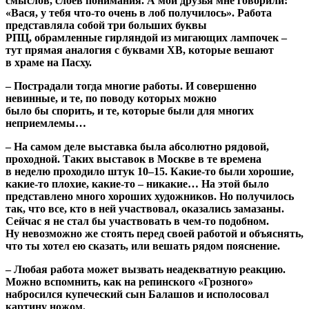
смыслов, слоев понимания. А мои друзья мне говорили:
«Вася, у тебя что-то очень в лоб получилось». Работа
представляла собой три больших буквы
РПЦ, обрамленные гирляндой из мигающих лампочек –
тут прямая аналогия с буквами ХВ, которые вешают
в храме на Пасху.
– Пострадали тогда многие работы. И совершенно
невинные, и те, по поводу которых можно
было бы спорить, и те, которые были для многих
неприемлемы…
– На самом деле выставка была абсолютно рядовой,
проходной. Таких выставок в Москве в те времена
в неделю проходило штук 10–15. Какие-то были хорошие,
какие-то плохие, какие-то – никакие… На этой было
представлено много хороших художников. Но получилось
так, что все, кто в ней участвовал, оказались замазаны.
Сейчас я не стал бы участвовать в чем-то подобном.
Ну невозможно же стоять перед своей работой и объяснять,
что ты хотел ею сказать, или вешать рядом пояснение.
– Любая работа может вызвать неадекватную реакцию.
Можно вспомнить, как на репинского «Грозного»
набросился купеческий сын Балашов и исполосовал
картину ножом.