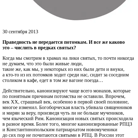
30 сентября 2013
Праведность не передается потомкам. И все же каково
это – числить в предках святых?
Когда мы смотрим в храмах на лики святых, то почти никогда
не думаем, что это были живые люди,
такие же, как мы, у некоторых из них были дети и внуки,
а кто-то из их потомков ходит среди нас, сидит за соседним
столиком в кафе, едет в том же вагоне поезда…
Действительно, канонизируют чаще всего монахов, которые
по понятным причинам потомства не оставили. Впрочем,
век ХХ, страшный век, особенно в первой своей половине,
многое изменил. Богоборческая власть убивала священников
и мирян за веру, произведя чуть ли не больше мучеников,
чем языческий Рим. Канонизация новых святых происходила
в разное время. Более того, многие канонизированные РПЦЗ
и Константинопольским патриархатом новомученики
до сих пор не почитаются святыми в РПЦ. В России этот