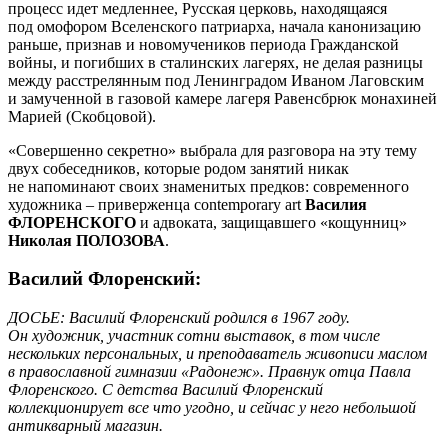
процесс идет медленнее, Русская церковь, находящаяся
под омофором Вселенского патриарха, начала канонизацию
раньше, признав и новомучеников периода Гражданской
войны, и погибших в сталинских лагерях, не делая разницы
между расстрелянным под Ленинградом Иваном Лаговским
и замученной в газовой камере лагеря Равенсбрюк монахиней
Марией (Скобцовой).
«Совершенно секретно» выбрала для разговора на эту тему
двух собеседников, которые родом занятий никак
не напоминают своих знаменитых предков: современного
художника – приверженца contemporary art
Василия
ФЛОРЕНСКОГО
и адвоката, защищавшего «кощунниц»
Николая ПОЛОЗОВА
.
Василий Флоренский:
ДОСЬЕ: Василий Флоренский родился в 1967 году.
Он художник, участник сотни выставок, в том числе
нескольких персональных, и преподаватель живописи маслом
в православной гимназии «Радонеж». Правнук отца Павла
Флоренского. С детства Василий Флоренский
коллекционирует все что угодно, и сейчас у него небольшой
антикварный магазин.