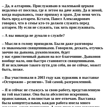
– Да, я алтарник. Прислуживаю в маленькой церкви
недалеко от поселка, где я летом на даче живу. Да и зимой,
когда вырываюсь, тоже прихожу в храм. Для меня честь
быть пред алтарем. Кстати, Павел Александрович
говорил, что в семье кто-то должен служить перед
алтарем. Ну если не служить, так хоть прислуживать.
– А вы никогда не думали о службе?
– Мысли в голову приходили. Были даже разговоры
со знакомыми священниками. Говорили, дескать, отучись
заочно на дьякона, рукоположим, будет
у нас единственный дьякон на все благочиние. Дьяконов
вообще мало, они быстро становятся священниками.
Я не исключаю такого пути для себя, но не сейчас, может
быть, позже.
– Вы участвовали в 2003 году как художник в выставке
«Осторожно – религия». Той самой, разгромленной.
– Я и сейчас не стыжусь за свою работу, представленную
на той выставке. Она была абсолютно искренняя,
православная, я полностью за нее отвечаю. Выставка
была концептуальная, каждая работа имела много