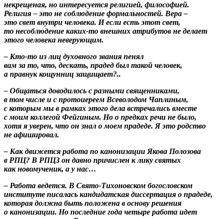
некрещеная, но интересуется религией, философией.
Религия – это не соблюдение формальностей. Вера –
это свет внутри человека. И если есть этот свет,
то несоблюдение каких-то внешних атрибутов не делает
этого человека неверующим.
– Кто-то из лиц духовного звания пенял
вам за то, что, дескать, прадед был такой человек,
а правнук кощунниц защищает?..
– Общаться доводилось с разными священниками,
в том числе и с протоиереем Всеволодом Чаплиным,
с которым мы в рамках этого дела встречались вместе
с моим коллегой Фейгиным. Но о предках речи не было,
хотя я уверен, что он знал о моем прадеде. Я это родство
не афишировал.
– Как движется работа по канонизации Якова Полозова
в РПЦ? В РПЦЗ он давно причислен к лику святых
как новомученик, а у нас…
– Работа ведется. В Свято-Тихоновском богословском
институте писалась кандидатская диссертация о прадеде,
которая должна быть положена в основу решения
о канонизации. Но последние года четыре работа идет