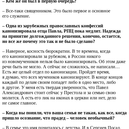
– Кем же он был в первую очередь?
– Все-таки священником. Это было первое и основное
его служение.
– Одна из зарубежных православных конфессий
канонизировала отца Павла, РПЦ пока медлит. Надежда
на принятие долгожданного решения, конечно, остается,
но все же почему это так и не было сделано?
– Наверное, косность бюрократии. В те времена, когда
его канонизировали за рубежом, в России никого
из новомучеников нельзя было канонизировать. Об этом даже
речи быть не могло. А сейчас не сложилось, не написали…
Есть же целый отдел по канонизации. Пройдет время,
я думаю, что всех мучеников канонизируют. В конце концов
каждый по делам своим попадет либо в одно место, либо
в другое. У меня есть твердая уверенность, что Павел
Александрович стоит сейчас у Престола и за семью свою
молится. А есть его лик на иконах в церкви или нет, дело
не самое главное.
– Когда вы поняли, что ваша семья не такая, как все, когда
пришло осознание, что прадед – человек необычный?
– В семье это имя почиталось с детства. И в Сергиев Посад,