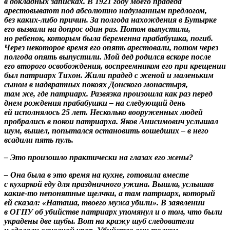
в докладных записках. В 1921 году моего прадеда
арестовывают под абсолютно надуманным предлогом,
без каких-либо причин. За полгода нахождения в Бутырке
его вызвали на допрос один раз. Потом выпустили,
но ребенок, которым была беременна прабабушка, погиб.
Через некоторое время его опять арестовали, потом через
полгода опять выпустили. Мой дед родился вскоре после
его второго освобождения, воспреемником его при крещении
был патриарх Тихон. Жили прадед с женой и маленьким
сыном в надвратных покоях Донского монастыря,
там же, где патриарх. Развязка произошла как раз перед
днем рождения прабабушки – на следующий день
ей исполнялось 25 лет. Несколько вооруженных людей
пробрались в покои патриарха. Яков Анисимович услышал
шум, вышел, попытался остановить вошедших – в него
всадили пять пуль.
– Это произошло практически на глазах его жены?
– Она была в это время на кухне, готовила вместе
с кухаркой еду для праздничного ужина. Вышла, услышав
какие-то непонятные щелчки, а там патриарх, который
ей сказал: «Наташа, твоего мужа убили». В заявлении
в ОГПУ об убийстве патриарх упомянул и о том, что были
украдены две шубы. Вот на кражу шуб следователи