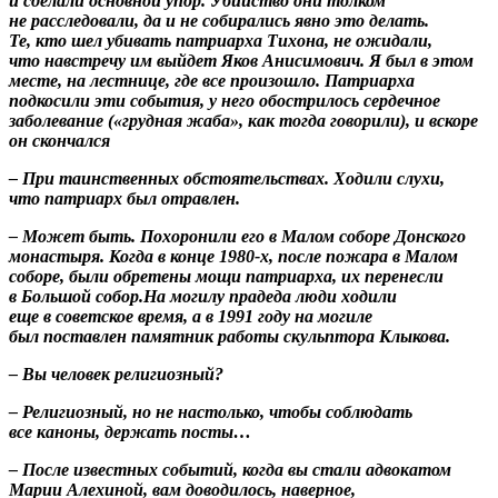
и сделали основной упор. Убийство они толком
не расследовали, да и не собирались явно это делать.
Те, кто шел убивать патриарха Тихона, не ожидали,
что навстречу им выйдет Яков Анисимович. Я был в этом
месте, на лестнице, где все произошло. Патриарха
подкосили эти события, у него обострилось сердечное
заболевание («грудная жаба», как тогда говорили), и вскоре
он скончался
– При таинственных обстоятельствах. Ходили слухи,
что патриарх был отравлен.
– Может быть. Похоронили его в Малом соборе Донского
монастыря. Когда в конце 1980-х, после пожара в Малом
соборе, были обретены мощи патриарха, их перенесли
в Большой собор.На могилу прадеда люди ходили
еще в советское время, а в 1991 году на могиле
был поставлен памятник работы скульптора Клыкова.
– Вы человек религиозный?
– Религиозный, но не настолько, чтобы соблюдать
все каноны, держать посты…
– После известных событий, когда вы стали адвокатом
Марии Алехиной, вам доводилось, наверное,