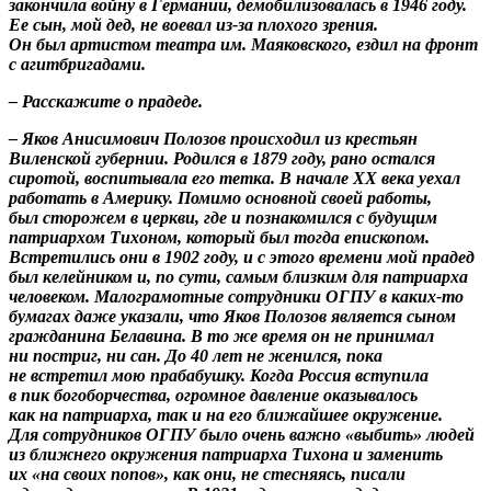
закончила войну в Германии, демобилизовалась в 1946 году.
Ее сын, мой дед, не воевал из-за плохого зрения.
Он был артистом театра им. Маяковского, ездил на фронт
с агитбригадами.
– Расскажите о прадеде.
– Яков Анисимович Полозов происходил из крестьян
Виленской губернии. Родился в 1879 году, рано остался
сиротой, воспитывала его тетка. В начале ХХ века уехал
работать в Америку. Помимо основной своей работы,
был сторожем в церкви, где и познакомился с будущим
патриархом Тихоном, который был тогда епископом.
Встретились они в 1902 году, и с этого времени мой прадед
был келейником и, по сути, самым близким для патриарха
человеком. Малограмотные сотрудники ОГПУ в каких-то
бумагах даже указали, что Яков Полозов является сыном
гражданина Белавина. В то же время он не принимал
ни постриг, ни сан. До 40 лет не женился, пока
не встретил мою прабабушку. Когда Россия вступила
в пик богоборчества, огромное давление оказывалось
как на патриарха, так и на его ближайшее окружение.
Для сотрудников ОГПУ было очень важно «выбить» людей
из ближнего окружения патриарха Тихона и заменить
их «на своих попов», как они, не стесняясь, писали