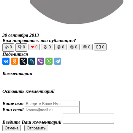
30 сентября 2013
Вам понравилась эта публикация?
👍
0
👎
0
❤
0
😆
0
😡
0
🤔
0
🙈
0
🧘‍♀️
0
Поделиться
Комментарии
Оставить комментарий
Ваше имя
Ваш email
Введите Ваш комментарий
Отмена
Отправить