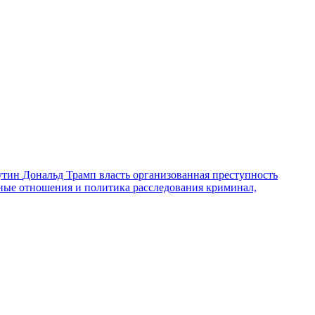
утин
Дональд Трамп
власть
организованная преступность
ные отношения и политика
расследования
криминал,