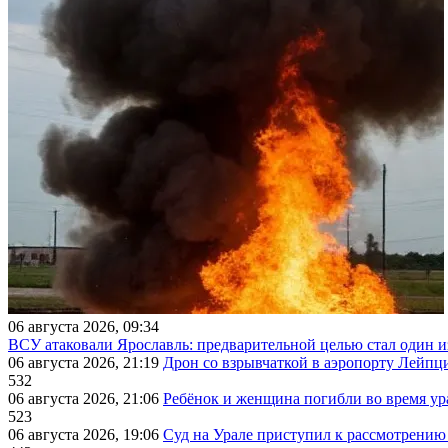
06 августа 2026, 09:34
ВСУ атаковали Ярославль: предварительной целью стал один
06 августа 2026, 21:19
Дрон со взрывчаткой в аэропорту Лейпци
532
06 августа 2026, 21:06
Ребёнок и женщина погибли во время ур
523
06 августа 2026, 19:06
Суд на Урале приступил к рассмотрени