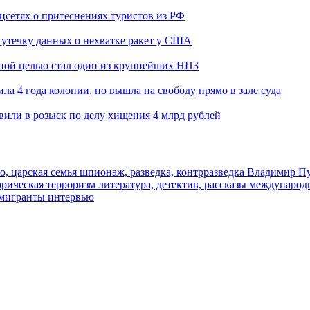
оцсетях о притеснениях туристов из РФ
утечку данных о нехватке ракет у США
ьной целью стал один из крупнейших НПЗ
ла 4 года колонии, но вышла на свободу прямо в зале суда
вили в розыск по делу хищения 4 млрд рублей
о, царская семья
шпионаж, разведка, контрразведка
Владимир П
торическая
терроризм
литература, детектив, рассказы
международ
 мигранты
интервью