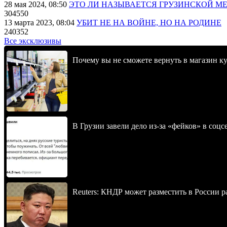
28 мая 2024, 08:50
ЭТО ЛИ НАЗЫВАЕТСЯ ГРУЗИНСКОЙ М
304550
13 марта 2023, 08:04
УБИТ НЕ НА ВОЙНЕ, НО НА РОДИНЕ
240352
Все эксклюзивы
Почему вы не сможете вернуть в магазин к
В Грузии завели дело из-за «фейков» в соц
Reuters: КНДР может разместить в России р