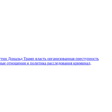
утин
Дональд Трамп
власть
организованная преступность
ные отношения и политика
расследования
криминал,