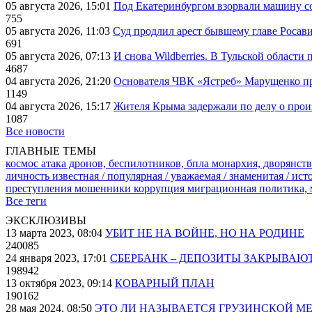
05 августа 2026, 15:01
Под Екатеринбургом взорвали машину со
755
05 августа 2026, 11:03
Суд продлил арест бывшему главе Росав
691
05 августа 2026, 07:13
И снова Wildberries. В Тульской области
4687
04 августа 2026, 21:20
Основателя ЧВК «Ястреб» Марущенко пр
1149
04 августа 2026, 15:17
Жителя Крыма задержали по делу о про
1087
Все новости
ГЛАВНЫЕ ТЕМЫ
космос
атака дронов, беспилотников, бпла
монархия, дворянств
личность известная / популярная / уважаемая / знаменитая / ис
преступления
мошенники
коррупция
миграционная политика,
Все теги
ЭКСКЛЮЗИВЫ
13 марта 2023, 08:04
УБИТ НЕ НА ВОЙНЕ, НО НА РОДИНЕ
240085
24 января 2023, 17:01
СБЕРБАНК – ДЕПОЗИТЫ ЗАКРЫВАЮ
198942
13 октября 2023, 09:14
КОВАРНЫЙ ПЛАН
190162
28 мая 2024, 08:50
ЭТО ЛИ НАЗЫВАЕТСЯ ГРУЗИНСКОЙ М