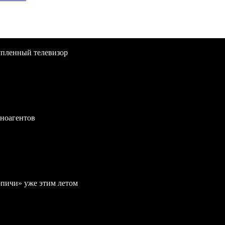
упленный телевизор
иноагентов
рпичи» уже этим летом