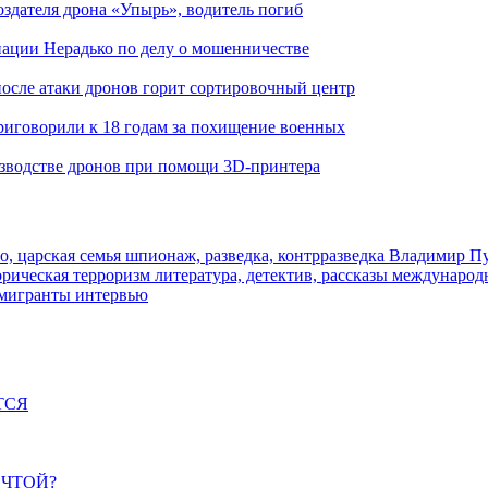
здателя дрона «Упырь», водитель погиб
иации Нерадько по делу о мошенничестве
 после атаки дронов горит сортировочный центр
иговорили к 18 годам за похищение военных
изводстве дронов при помощи 3D‑принтера
о, царская семья
шпионаж, разведка, контрразведка
Владимир П
торическая
терроризм
литература, детектив, рассказы
международ
 мигранты
интервью
ТСЯ
ЕЧТОЙ?