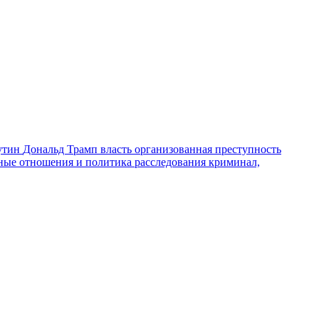
утин
Дональд Трамп
власть
организованная преступность
ные отношения и политика
расследования
криминал,