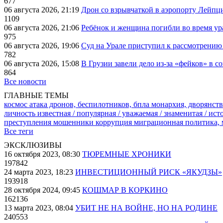
677
06 августа 2026, 21:19
Дрон со взрывчаткой в аэропорту Лейпци
1109
06 августа 2026, 21:06
Ребёнок и женщина погибли во время ур
975
06 августа 2026, 19:06
Суд на Урале приступил к рассмотрени
782
06 августа 2026, 15:08
В Грузии завели дело из-за «фейков» в с
864
Все новости
ГЛАВНЫЕ ТЕМЫ
космос
атака дронов, беспилотников, бпла
монархия, дворянств
личность известная / популярная / уважаемая / знаменитая / ис
преступления
мошенники
коррупция
миграционная политика,
Все теги
ЭКСКЛЮЗИВЫ
16 октября 2023, 08:30
ТЮРЕМНЫЕ ХРОНИКИ
197842
24 марта 2023, 18:23
ИНВЕСТИЦИОННЫЙ РИСК «ЯКУДЗЫ»
193918
28 октября 2024, 09:45
КОШМАР В КОРКИНО
162136
13 марта 2023, 08:04
УБИТ НЕ НА ВОЙНЕ, НО НА РОДИНЕ
240553