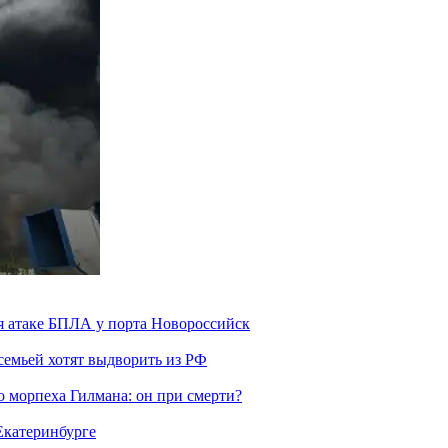
я атаке БПЛА у порта Новороссийск
семьей хотят выдворить из РФ
морпеха Гилмана: он при смерти?
 Екатеринбурге