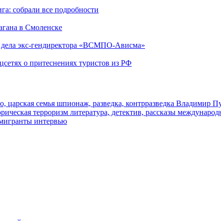
га: собрали все подробности
агана в Смоленске
ю дела экс-гендиректора «ВСМПО-Ависма»
оцсетях о притеснениях туристов из РФ
о, царская семья
шпионаж, разведка, контрразведка
Владимир П
торическая
терроризм
литература, детектив, рассказы
международ
 мигранты
интервью