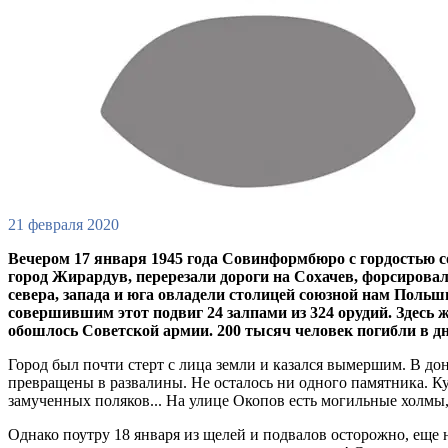
21 февраля 2020
Вечером 17 января 1945 года Совинформбюро с гордостью с
город Жирардув, перерезали дороги на Сохачев, форсировал
севера, запада и юга овладели столицей союзной нам Поль
совершившим этот подвиг 24 залпами из 324 орудий. Здесь
обошлось Советской армии. 200 тысяч человек погибли в д
Город был почти стерт с лица земли и казался вымершим. В до
превращены в развалины. Не осталось ни одного памятника. К
замученных поляков... На улице Окопов есть могильные холмы
Однако поутру 18 января из щелей и подвалов осторожно, еще 