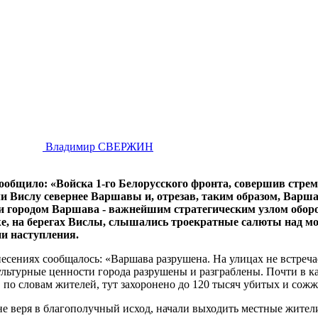
Владимир СВЕРЖИН
ообщило: «Войска 1-го Белорусского фронта, совершив стре
и Вислу севернее Варшавы и, отрезав, таким образом, Варшав
ши городом Варшава - важнейшим стратегическим узлом обор
 же, на берегах Вислы, слышались троекратные салюты над м
ни наступления.
несениях сообщалось: «Варшава разрушена. На улицах не встреч
ультурные ценности города разрушены и разграблены. Почти в к
, по словам жителей, тут захоронено до 120 тысяч убитых и со
не веря в благополучный исход, начали выходить местные жител