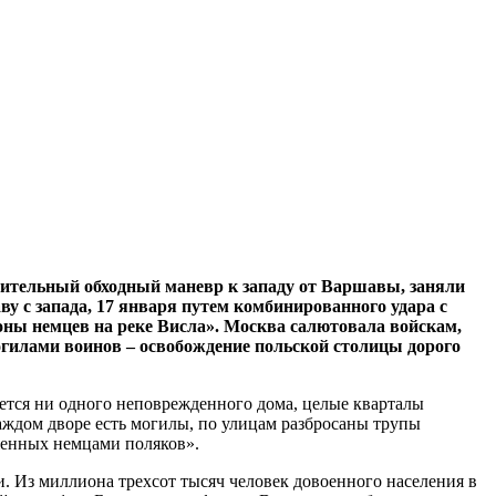
мительный обходный маневр к западу от Варшавы, заняли
у с запада, 17 января путем комбинированного удара с
оны немцев на реке Висла». Москва салютовала войскам,
огилами воинов – освобождение польской столицы дорого
ается ни одного неповрежденного дома, целые кварталы
аждом дворе есть могилы, по улицам разбросаны трупы
жженных немцами поляков».
и. Из миллиона трехсот тысяч человек довоенного населения в