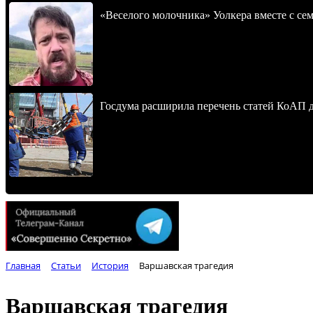
«Веселого молочника» Уолкера вместе с се
Госдума расширила перечень статей КоАП 
Главная
Статьи
История
Варшавская трагедия
Варшавская трагедия