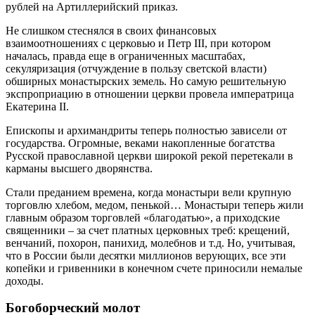
рублей на Артиллерийский приказ.
Не слишком стеснялся в своих финансовых
взаимоотношениях с церковью и Петр III, при котором
началась, правда еще в ограниченных масштабах,
секуляризация (отчуждение в пользу светской власти)
обширных монастырских земель. Но самую решительную
экспроприацию в отношении церкви провела императрица
Екатерина II.
Епископы и архимандриты теперь полностью зависели от
государства. Огромные, веками накопленные богатства
Русской православной церкви широкой рекой перетекали в
карманы высшего дворянства.
Стали преданием времена, когда монастыри вели крупную
торговлю хлебом, медом, пенькой… Монастыри теперь жили
главным образом торговлей «благодатью», а приходские
священники – за счет платных церковных треб: крещений,
венчаний, похорон, панихид, молебнов и т.д. Но, учитывая,
что в России были десятки миллионов верующих, все эти
копейки и гривенники в конечном счете приносили немалые
доходы.
Богоборческий молот