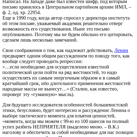
Написал. На Западе даже был известен шифр, под которым
письмо хранилось в Центральном партийном архиве ИМЛ, –
ф. 2, од. хр. 22954.
Еще в 1990 году, когда автор спросил у директора института
об этом письме, уважаемый академик решительно отверг
возможность его существования. Ныне это письмо
опубликовано. Поэтому мы не будем обильно его цитировать,
сделаем лишь несколько замечаний.
Свои соображения о том, как надлежит действовать,
Ленин
предваряет одним общим рассуждением по поводу того, как
вообще следует проводить репрессии:
«…если необходимо для осуществления известной
политической цели пойти на ряд жестокостей, то надо
осуществлять их самым энергичным образом и в самый
кратчайший срок, ибо длительного применения жестокостей
народные массы не вынесут…» (Сталин, как известно,
опроверг эту «гуманную» мысль).
Для будущего исследователя особенностей большевистской
этики, безусловно, будет интересно и рассуждение Ленина о
выборе тактического момента для изъятия ценностей,
«момента, когда мы можем с 99-ю из 100 шансов на полный
успех разбить НЕПРИЯТЕЛЯ (выделено мною. – В.К.)
наголову и обеспечить за собой необходимые для нас позиции