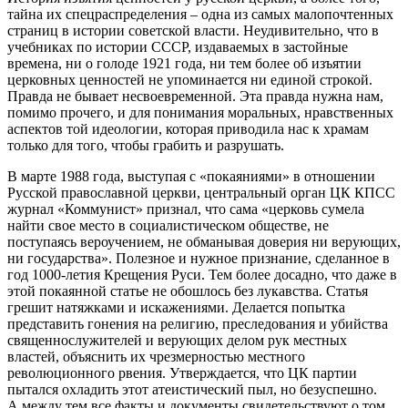
тайна их спецраспределения – одна из самых малопочтенных
страниц в истории советской власти. Неудивительно, что в
учебниках по истории СССР, издаваемых в застойные
времена, ни о голоде 1921 года, ни тем более об изъятии
церковных ценностей не упоминается ни единой строкой.
Правда не бывает несвоевременной. Эта правда нужна нам,
помимо прочего, и для понимания моральных, нравственных
аспектов той идеологии, которая приводила нас к храмам
только для того, чтобы грабить и разрушать.
В марте 1988 года, выступая с «покаяниями» в отношении
Русской православной церкви, центральный орган ЦК КПСС
журнал «Коммунист» признал, что сама «церковь сумела
найти свое место в социалистическом обществе, не
поступаясь вероучением, не обманывая доверия ни верующих,
ни государства». Полезное и нужное признание, сделанное в
год 1000-летия Крещения Руси. Тем более досадно, что даже в
этой покаянной статье не обошлось без лукавства. Статья
грешит натяжками и искажениями. Делается попытка
представить гонения на религию, преследования и убийства
священнослужителей и верующих делом рук местных
властей, объяснить их чрезмерностью местного
революционного рвения. Утверждается, что ЦК партии
пытался охладить этот атеистический пыл, но безуспешно.
А между тем все факты и документы свидетельствуют о том,