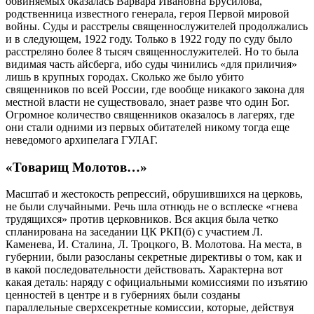
обвиняемых оказалась Варвара Ивановна Брусилова,
родственница известного генерала, героя Первой мировой
войны. Суды и расстрелы священнослужителей продолжались
и в следующем, 1922 году. Только в 1922 году по суду было
расстреляно более 8 тысяч священнослужителей. Но то была
видимая часть айсберга, ибо суды чинились «для приличия»
лишь в крупных городах. Сколько же было убито
священников по всей России, где вообще никакого закона для
местной власти не существовало, знает разве что один Бог.
Огромное количество священников оказалось в лагерях, где
они стали одними из первых обитателей никому тогда еще
неведомого архипелага ГУЛАГ.
«Товарищ Молотов…»
Масштаб и жестокость репрессий, обрушившихся на церковь,
не были случайными. Речь шла отнюдь не о всплеске «гнева
трудящихся» против церковников. Вся акция была четко
спланирована на заседании ЦК РКП(б) с участием Л.
Каменева, И. Сталина, Л. Троцкого, В. Молотова. На места, в
губернии, были разосланы секретные директивы о том, как и
в какой последовательности действовать. Характерна вот
какая деталь: наряду с официальными комиссиями по изъятию
ценностей в центре и в губерниях были созданы
параллельные сверхсекретные комиссии, которые, действуя