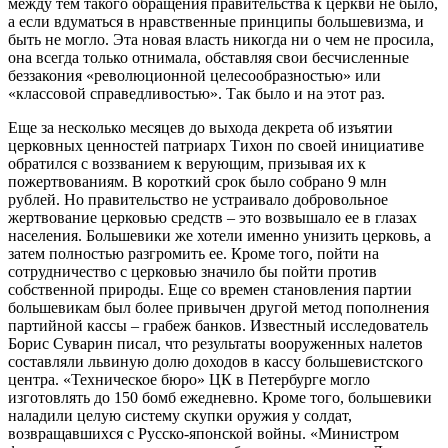
между тем такого обращения правительства к церкви не было,
а если вдуматься в нравственные принципы большевизма, и
быть не могло. Эта новая власть никогда ни о чем не просила,
она всегда только отнимала, обставляя свои бесчисленные
беззакония «революционной целесообразностью» или
«классовой справедливостью». Так было и на этот раз.
Еще за несколько месяцев до выхода декрета об изъятии
церковных ценностей патриарх Тихон по своей инициативе
обратился с воззванием к верующим, призывая их к
пожертвованиям. В короткий срок было собрано 9 млн
рублей. Но правительство не устраивало добровольное
жертвование церковью средств – это возвышало ее в глазах
населения. Большевики же хотели именно унизить церковь, а
затем полностью разгромить ее. Кроме того, пойти на
сотрудничество с церковью значило бы пойти против
собственной природы. Еще со времен становления партии
большевикам был более привычен другой метод пополнения
партийной кассы – грабеж банков. Известный исследователь
Борис Суварин писал, что результаты вооруженных налетов
составляли львиную долю доходов в кассу большевистского
центра. «Техническое бюро» ЦК в Петербурге могло
изготовлять до 150 бомб ежедневно. Кроме того, большевики
наладили целую систему скупки оружия у солдат,
возвращавшихся с Русско-японской войны. «Министром