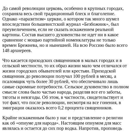
До самой революции церковь, особенно в крупных городах,
сохраняла весь свой традиционный блеск и благолепие.
Однако «паразитизм» церкви, о котором так много шумел
впоследствии большевистский журнал «Безбожник», был
преувеличением, если не сказать искажением реальной
картины. Состав высшего духовенства не идет ни в какое
сравнение с мощью партийной номенклатуры не только
времен Брежнева, но и нынешней. На всю Россию было всего
148 архиереев.
Что касается приходских священников в малых городах и в
сельской местности, то их образ жизни мало чем отличался от
жизни городских обывателей или крестьян. Приходской
священник до революции получал 100 рублей в месяц, а
псаломщик чуть более 30 рублей, что обеспечивало лишь
самые скромные потребности. Сельское духовенство в полном
смысле слова было частью народа, разделяя все его заботы,
тяготы и невзгоды. Об этом, в частности, свидетельствует и
тот факт, что после революции, несмотря на все гонения, в
эмиграции оказалось всего 0,2 процента священников.
Крайне искаженным было у нас и представление о религии
как об «опиуме для народа». Настоящим опиумом для масс
являлась и остается до сих пор водка. Напротив, проповедь