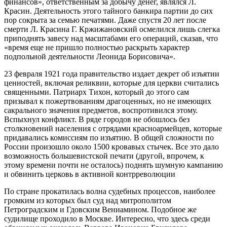
финансов», ответственным за добычу денег, являлся Л.
Красин. Деятельность этого тайного банкира партии до сих
пор сокрыта за семью печатями. Даже спустя 20 лет после
смерти Л. Красина Г. Кржижановский осмелился лишь слегка
приподнять завесу над масштабами его операций, сказав, что
«время еще не пришло полностью раскрыть характер
подпольной деятельности Леонида Борисовича».
23 февраля 1921 года правительство издает декрет об изъятии
ценностей, включая реликвии, которые для церкви считались
священными. Патриарх Тихон, который до этого сам
призывал к пожертвованиям драгоценных, но не имеющих
сакрального значения предметов, воспротивился этому.
Вспыхнул конфликт. В ряде городов не обошлось без
столкновений населения с отрядами красноармейцев, которые
придавались комиссиям по изъятию. В общей сложности по
России произошло около 1500 кровавых стычек. Все это дало
возможность большевистской печати (другой, впрочем, к
этому времени почти не осталось) поднять шумную кампанию
и обвинить церковь в активной контрреволюции
По стране прокатилась волна судебных процессов, наиболее
громким из которых был суд над митрополитом
Петроградским и Гдовским Вениамином. Подобное же
судилище проходило в Москве. Интересно, что здесь среди