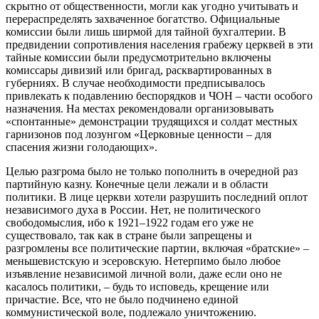
скрытно от общественности, могли как угодно учитывать и
перераспределять захваченное богатство. Официальные
комиссии были лишь ширмой для тайной бухгалтерии. В
предвидении сопротивления населения грабежу церквей в эти
тайные комиссии были предусмотрительно включены
комиссары дивизий или бригад, расквартированных в
губерниях. В случае необходимости предписывалось
привлекать к подавлению беспорядков и ЧОН – части особого
назначения. На местах рекомендовали организовывать
«спонтанные» демонстрации трудящихся и солдат местных
гарнизонов под лозунгом «Церковные ценности – для
спасения жизни голодающих».
Целью разгрома было не только пополнить в очередной раз
партийную казну. Конечные цели лежали и в области
политики. В лице церкви хотели разрушить последний оплот
независимого духа в России. Нет, не политического
свободомыслия, ибо к 1921–1922 годам его уже не
существовало, так как в стране были запрещены и
разгромлены все политические партии, включая «братские» –
меньшевистскую и эсеровскую. Нетерпимо было любое
изъявление независимой личной воли, даже если оно не
касалось политики, – будь то исповедь, крещение или
причастие. Все, что не было подчинено единой
коммунистической воле, подлежало уничтожению.