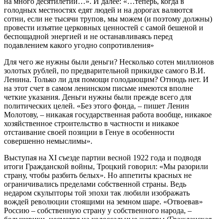
на много десятилетий…». И далее: «…теперь, когда в
голодных местностях едят людей и на дорогах валяются
сотни, если не тысячи трупов, мы можем (и поэтому должны)
провести изъятие церковных ценностей с самой бешеной и
беспощадной энергией и не останавливаясь перед
подавлением какого угодно сопротивления»
Для чего же нужны были деньги? Несколько сотен миллионов
золотых рублей, по предварительной прикидке самого В.И.
Ленина. Только ли для помощи голодающим? Отнюдь нет. И
на этот счет в самом ленинском письме имеются вполне
четкие указания. Деньги нужны были прежде всего для
политических целей. «Без этого фонда, – пишет Ленин
Молотову, – никакая государственная работа вообще, никакое
хозяйственное строительство в частности и никакое
отстаивание своей позиции в Генуе в особенности
совершенно немыслимы».
Выступая на XI съезде партии весной 1922 года и подводя
итоги Гражданской войны, Троцкий говорил: «Мы разорили
страну, чтобы разбить белых». Но аппетиты красных не
ограничивались пределами собственной страны. Ведь
недаром скульпторы той эпохи так любили изображать
вождей революции стоящими на земном шаре. «Отвоевав»
Россию – собственную страну у собственного народа, –