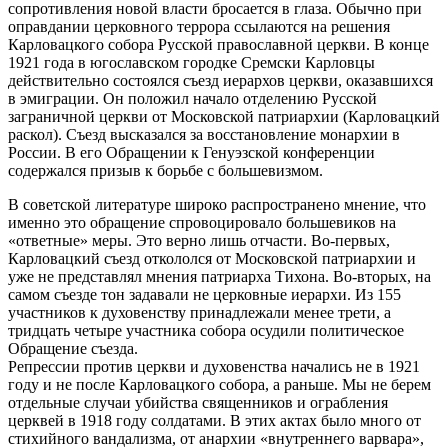
сопротивления новой власти бросается в глаза. Обычно при
оправдании церковного террора ссылаются на решения
Карловацкого собора Русской православной церкви. В конце
1921 года в югославском городке Сремски Карловцы
действительно состоялся съезд иерархов церкви, оказавшихся
в эмиграции. Он положил начало отделению Русской
заграничной церкви от Московской патриархии (Карловацкий
раскол). Съезд высказался за восстановление монархии в
России. В его Обращении к Генуэзской конференции
содержался призыв к борьбе с большевизмом.
В советской литературе широко распространено мнение, что
именно это обращение спровоцировало большевиков на
«ответные» меры. Это верно лишь отчасти. Во-первых,
Карловацкий съезд откололся от Московской патриархии и
уже не представлял мнения патриарха Тихона. Во-вторых, на
самом съезде тон задавали не церковные иерархи. Из 155
участников к духовенству принадлежали менее трети, а
тридцать четыре участника собора осудили политическое
Обращение съезда.
Репрессии против церкви и духовенства начались не в 1921
году и не после Карловацкого собора, а раньше. Мы не берем
отдельные случаи убийства священников и ограбления
церквей в 1918 году солдатами. В этих актах было много от
стихийного вандализма, от анархии «внутреннего варвара»,