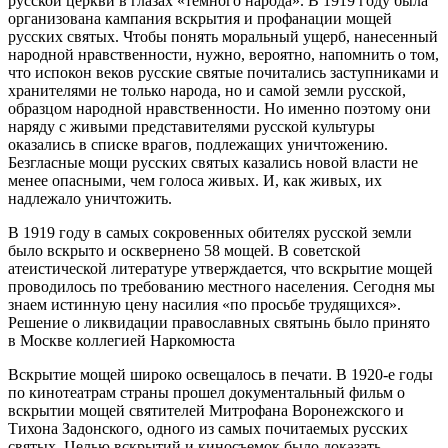
русской церкви в глазах «темного народа». В 1919 году была
организована кампания вскрытия и профанации мощей
русских святых. Чтобы понять моральный ущерб, нанесенный
народной нравственности, нужно, вероятно, напомнить о том,
что испокон веков русские святые почитались заступниками и
хранителями не только народа, но и самой земли русской,
образцом народной нравственности. Но именно поэтому они
наряду с живыми представителями русской культуры
оказались в списке врагов, подлежащих уничтожению.
Безгласные мощи русских святых казались новой власти не
менее опасными, чем голоса живых. И, как живых, их
надлежало уничтожить.
В 1919 году в самых сокровенных обителях русской земли
было вскрыто и осквернено 58 мощей. В советской
атеистической литературе утверждается, что вскрытие мощей
проводилось по требованию местного населения. Сегодня мы
знаем истинную цену насилия «по просьбе трудящихся».
Решение о ликвидации православных святынь было принято
в Москве коллегией Наркомюста
Вскрытие мощей широко освещалось в печати. В 1920-е годы
по кинотеатрам страны прошел документальный фильм о
вскрытии мощей святителей Митрофана Воронежского и
Тихона Задонского, одного из самых почитаемых русских
святых. Целью вскрытий и киносъемок было доказать