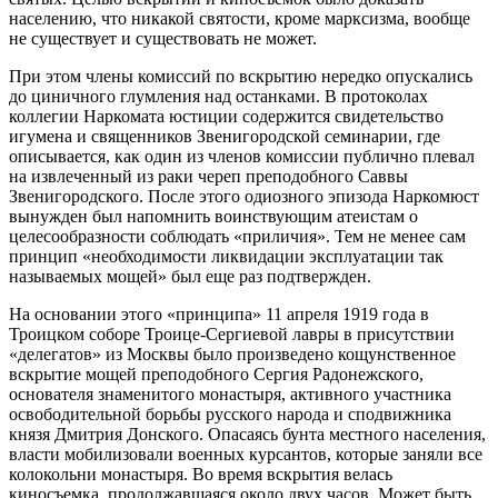
населению, что никакой святости, кроме марксизма, вообще
не существует и существовать не может.
При этом члены комиссий по вскрытию нередко опускались
до циничного глумления над останками. В протоколах
коллегии Наркомата юстиции содержится свидетельство
игумена и священников Звенигородской семинарии, где
описывается, как один из членов комиссии публично плевал
на извлеченный из раки череп преподобного Саввы
Звенигородского. После этого одиозного эпизода Наркомюст
вынужден был напомнить воинствующим атеистам о
целесообразности соблюдать «приличия». Тем не менее сам
принцип «необходимости ликвидации эксплуатации так
называемых мощей» был еще раз подтвержден.
На основании этого «принципа» 11 апреля 1919 года в
Троицком соборе Троице-Сергиевой лавры в присутствии
«делегатов» из Москвы было произведено кощунственное
вскрытие мощей преподобного Сергия Радонежского,
основателя знаменитого монастыря, активного участника
освободительной борьбы русского народа и сподвижника
князя Дмитрия Донского. Опасаясь бунта местного населения,
власти мобилизовали военных курсантов, которые заняли все
колокольни монастыря. Во время вскрытия велась
киносъемка, продолжавшаяся около двух часов. Может быть,