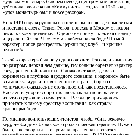
Чудовом монастыре, бывшем некогда центром книгописания,
действовал кооператив «Коммунист». Позднее, в 1930 году,
Чудов монастырь был и вовсе разобран.
Но в 1919 году верующим в столице было еще где помолиться
и поставить свечу. Чекист Рогов, приехав в Москву, с гневом
писал в своем дневнике: «Одного не пойму – красная столица
и церковный звон? Почему мракобесы на свободе? На мой
характер: попов расстрелять, церкви под клуб – и крышка
религии!»
Такой «характер» был не у одного чекиста Рогова, и кампания
по разгрому церкви чем дальше, тем больше обретает характер
государственной политики. Однако в стране, где вера
коренилась в глубинах народного сознания, в народном быте,
в самой культуре и нравственности страны, борьба с
«опиумом» оказалась не столь простой, как представлялось.
Население упорно сопротивлялось закрытию церквей и
изъятию церковного имущества. Все чаще приходилось
прибегать к такому средству воспитания, как отряды
красноармейцев.
По мнению воинствующих атеистов, чтобы убить вековую
веру, необходима была своего рода «шоковая терапия». Нужно
было, как говорили в те времена, «развенчать» святость