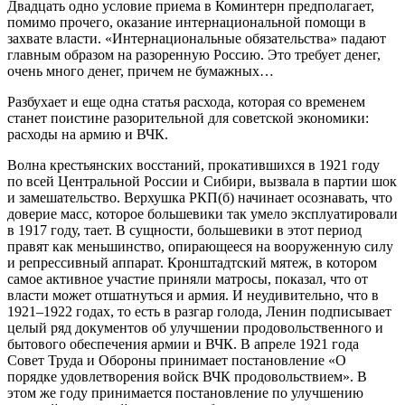
Двадцать одно условие приема в Коминтерн предполагает,
помимо прочего, оказание интернациональной помощи в
захвате власти. «Интернациональные обязательства» падают
главным образом на разоренную Россию. Это требует денег,
очень много денег, причем не бумажных…
Разбухает и еще одна статья расхода, которая со временем
станет поистине разорительной для советской экономики:
расходы на армию и ВЧК.
Волна крестьянских восстаний, прокатившихся в 1921 году
по всей Центральной России и Сибири, вызвала в партии шок
и замешательство. Верхушка РКП(б) начинает осознавать, что
доверие масс, которое большевики так умело эксплуатировали
в 1917 году, тает. В сущности, большевики в этот период
правят как меньшинство, опирающееся на вооруженную силу
и репрессивный аппарат. Кронштадтский мятеж, в котором
самое активное участие приняли матросы, показал, что от
власти может отшатнуться и армия. И неудивительно, что в
1921–1922 годах, то есть в разгар голода, Ленин подписывает
целый ряд документов об улучшении продовольственного и
бытового обеспечения армии и ВЧК. В апреле 1921 года
Совет Труда и Обороны принимает постановление «О
порядке удовлетворения войск ВЧК продовольствием». В
этом же году принимается постановление по улучшению