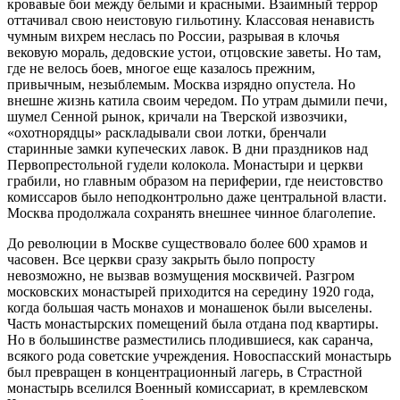
кровавые бои между белыми и красными. Взаимный террор
оттачивал свою неистовую гильотину. Классовая ненависть
чумным вихрем неслась по России, разрывая в клочья
вековую мораль, дедовские устои, отцовские заветы. Но там,
где не велось боев, многое еще казалось прежним,
привычным, незыблемым. Москва изрядно опустела. Но
внешне жизнь катила своим чередом. По утрам дымили печи,
шумел Сенной рынок, кричали на Тверской извозчики,
«охотнорядцы» раскладывали свои лотки, бренчали
старинные замки купеческих лавок. В дни праздников над
Первопрестольной гудели колокола. Монастыри и церкви
грабили, но главным образом на периферии, где неистовство
комиссаров было неподконтрольно даже центральной власти.
Москва продолжала сохранять внешнее чинное благолепие.
До революции в Москве существовало более 600 храмов и
часовен. Все церкви сразу закрыть было попросту
невозможно, не вызвав возмущения москвичей. Разгром
московских монастырей приходится на середину 1920 года,
когда большая часть монахов и монашенок были выселены.
Часть монастырских помещений была отдана под квартиры.
Но в большинстве разместились плодившиеся, как саранча,
всякого рода советские учреждения. Новоспасский монастырь
был превращен в концентрационный лагерь, в Страстной
монастырь вселился Военный комиссариат, в кремлевском