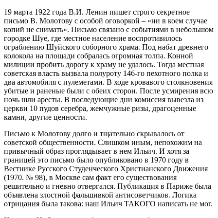
19 марта 1922 года В.И. Ленин пишет строго секретное
письмо В. Молотову с особой оговоркой – «ни в коем случае
копий не снимать». Письмо связано с событиями в небольшом
городке Шуе, где местное население воспротивилось
ограблению Шуйского соборного храма. Под набат древнего
колокола на площади собралась огромная толпа. Конной
милиции пробить дорогу к храму не удалось. Тогда местная
советская власть вызвала полуроту 146-го пехотного полка и
два автомобиля с пулеметами. В ходе кровавого столкновения
убитые и раненые были с обеих сторон. После усмирения всю
ночь шли аресты. В последующие дни комиссия вывезла из
церкви 10 пудов серебра, жемчужные ризы, драгоценные
камни, другие ценности.
Письмо к Молотову долго и тщательно скрывалось от
советской общественности. Слишком иным, непохожим на
привычный образ проглядывает в нем Ильич. И хотя за
границей это письмо было опубликовано в 1970 году в
Вестнике Русского Студенческого Христианского Движения
(1970. № 98), в Москве сам факт его существования
решительно и гневно отвергался. Публикация в Париже была
объявлена злостной фальшивкой антисоветчиков. Логика
отрицания была такова: наш Ильич ТАКОГО написать не мог.