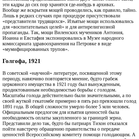
эти кадры до сих пор хранятся где-нибудь в архивах.
Вообще же вскрытия мощей проводились, как правило, тайно.
Лишь в редких случаях при процедуре присутствовали
«представители трудящихся». Изъятые мощи использовались
для «воспитательных целей» и для антирелигиозной
пропаганды. Так, мощи Виленских мучеников Антония,
Иоанна и Евстафия экспонировались в Музее народного
комиссариата здравоохранения на Петровке в виде
«мумифицированных трупов».
Голгофа, 1921
В советской «научной» литературе, посвященной этому
периоду, навязчиво повторяется мнение, будто грабеж
церковного имущества в 1921 году был вынужденным,
продиктованным необходимостью борьбы с голодом.
Масштабы голода действительно были значительными, а по
своей жуткой гекатомбе примерно в пять раз превзошли голод
1891 года. В общей сложности умерло более 5 млн человек.
Официальным предлогом для изъятия ценностей была
необходимость оплаты закупленного за границей зерна.
Представили дело так, будто бы патриарх Тихон отказался
пойти навстречу обращению правительства о передаче
ценностей Всероссийскому комитету помощи голодающим. А