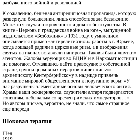
разбуженного войной и революцией
К сожалению, бешеная антирелигиозная пропаганда, которую
развернули большевики, лишь способствовала беззаконию.
Множатся случаи откровенного и дикого богохульства. В
книге «Церковь и гражданская война на юге», выпущенной
издательством «Безбожник» в 1931 году, с умилением
описывается пример «антирелигиозной» работы в г. Юрьеве,
когда лошадей рядили в церковные ризы, а в изображения
святых на иконах вставляли папиросы. Таковы были «шутки»
атеистов. Жалобы верующих во ВЦИК и в Наркомат юстиции
не помогают. Отчаявшись найти правосудие в собственной
стране, группа церковных иерархов пишет письмо
архиепископу Кентерберийскому в надежде привлечь
внимание мировой общественности к поруганию веры: «У
нас разрушены элементарные основы человеческого бытия.
Храмы наши оскверняются, служители алтаря подвергаются
гонениям, небывалым со времен римских императоров…»
Но авторы письма, вероятно, не знали, что самое страшное
еще впереди.
Шоковая терапия
Шел
1919