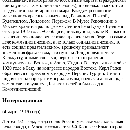
большевики, несмотря на колоссальные жертвы (Гражданская
война унесла 13 миллионов человек), продолжали мечтать о
раздувании планетарного пожара. Вождям революции
мерещились красные знамена над Берлином, Прагой,
Будапештом, Лондоном, Парижем. В Музее Революции в
Москве хранится радиограмма Ленина Бела Куну в Будапешт
от марта 1919 года: «Сообщите, пожалуйста, какие Вы имеете
гарантии, что новое венгерское правительство будет на самом
деле коммунистическим, а не только социалистическим, то
есть социал-предательским». Троцкому принадлежит
знаменитая фраза о том, что путь на Лондон лежит через
Калькутту, иными словами, через распространение
коммунизма на Восток, в Азию, Индию. Выступая в сентябре
1920 года в Баку на конгрессе народов Востока, Карл Радек
обращается с призывом к народам Персии, Турции, Индии
подняться на борьбу с империализмом, обещая им помощь, в
том числе и оружием. Для этих целей и был создан
Коммунистический
Интернационал
(4 марта 1919 года).
Летом 1921 года, когда горло России уже сжимала костлявая
рука голода, в Москве созывается 3-й Конгресс Коминтерна.