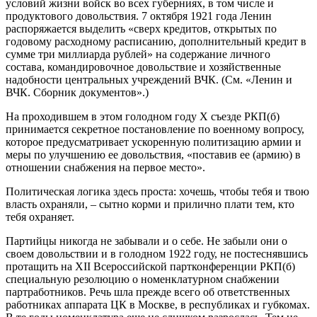
условий жизни войск во всех губерниях, в том числе и
продуктового довольствия. 7 октября 1921 года Ленин
распоряжается выделить «сверх кредитов, открытых по
годовому расходному расписанию, дополнительный кредит в
сумме три миллиарда рублей» на содержание личного
состава, командировочное довольствие и хозяйственные
надобности центральных учреждений ВЧК. (См. «Ленин и
ВЧК. Сборник документов».)
На проходившем в этом голодном году X съезде РКП(б)
принимается секретное постановление по военному вопросу,
которое предусматривает ускоренную политизацию армии и
меры по улучшению ее довольствия, «поставив ее (армию) в
отношении снабжения на первое место».
Политическая логика здесь проста: хочешь, чтобы тебя и твою
власть охраняли, – сытно корми и прилично плати тем, кто
тебя охраняет.
Партийцы никогда не забывали и о себе. Не забыли они о
своем довольствии и в голодном 1922 году, не постеснявшись
протащить на XII Всероссийской партконференции РКП(б)
специальную резолюцию о номенклатурном снабжении
партработников. Речь шла прежде всего об ответственных
работниках аппарата ЦК в Москве, в республиках и губкомах.