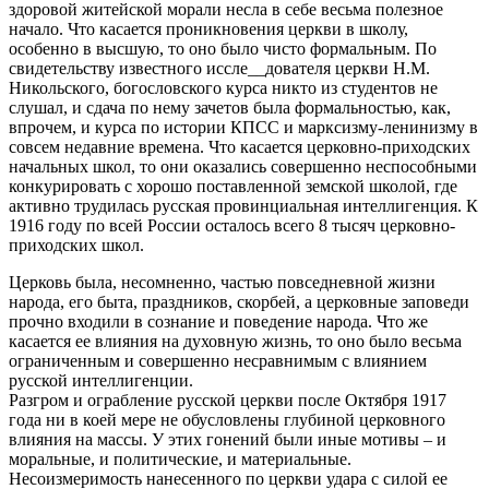
здоровой житейской морали несла в себе весьма полезное
начало. Что касается проникновения церкви в школу,
особенно в высшую, то оно было чисто формальным. По
свидетельству известного иссле__дователя церкви Н.М.
Никольского, богословского курса никто из студентов не
слушал, и сдача по нему зачетов была формальностью, как,
впрочем, и курса по истории КПСС и марксизму-ленинизму в
совсем недавние времена. Что касается церковно-приходских
начальных школ, то они оказались совершенно неспособными
конкурировать с хорошо поставленной земской школой, где
активно трудилась русская провинциальная интеллигенция. К
1916 году по всей России осталось всего 8 тысяч церковно-
приходских школ.
Церковь была, несомненно, частью повседневной жизни
народа, его быта, праздников, скорбей, а церковные заповеди
прочно входили в сознание и поведение народа. Что же
касается ее влияния на духовную жизнь, то оно было весьма
ограниченным и совершенно несравнимым с влиянием
русской интеллигенции.
Разгром и ограбление русской церкви после Октября 1917
года ни в коей мере не обусловлены глубиной церковного
влияния на массы. У этих гонений были иные мотивы – и
моральные, и политические, и материальные.
Несоизмеримость нанесенного по церкви удара с силой ее