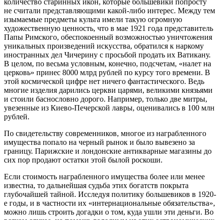
количество старинных икон, которые большевики попросту
не считали представляющими какой-либо интерес. Между тем
изымаемые предметы культа имели такую огромную
художественную ценность, что в мае 1921 года представитель
Папы Римского, обеспокоенный возможностью уничтожения
уникальных произведений искусства, обратился к наркому
иностранных дел Чичерину с просьбой продать их Ватикану.
В целом, по весьма условным, конечно, подсчетам, «налет на
церковь» принес 8000 млрд рублей по курсу того времени. В
этой космической цифре нет ничего фантастического. Ведь
многие изделия дарились церкви царями, великими князьями
и стоили баснословно дорого. Например, только две митры,
увезенные из Киево-Печерской лавры, оценивались в 100 млн
рублей.
По свидетельству современников, многое из награбленного
имущества попало на черный рынок и было вывезено за
границу. Парижские и лондонские антикварные магазины до
сих пор продают остатки этой былой роскоши.
Если стоимость награбленного имущества более или менее
известна, то дальнейшая судьба этих богатств покрыта
глубочайшей тайной. Исследуя политику большевиков в 1920-
е годы, и в частности их «интернациональные обязательства»,
можно лишь строить догадки о том, куда ушли эти деньги. Во