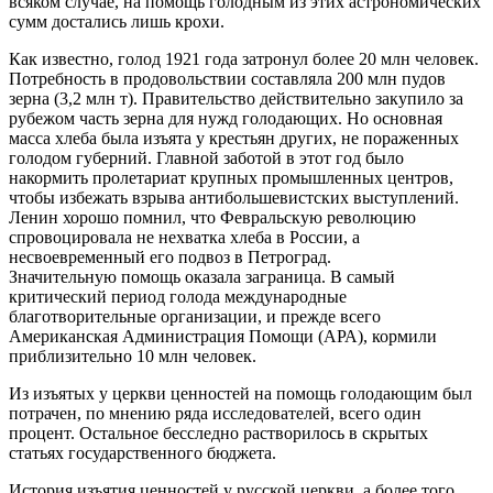
всяком случае, на помощь голодным из этих астрономических
сумм достались лишь крохи.
Как известно, голод 1921 года затронул более 20 млн человек.
Потребность в продовольствии составляла 200 млн пудов
зерна (3,2 млн т). Правительство действительно закупило за
рубежом часть зерна для нужд голодающих. Но основная
масса хлеба была изъята у крестьян других, не пораженных
голодом губерний. Главной заботой в этот год было
накормить пролетариат крупных промышленных центров,
чтобы избежать взрыва антибольшевистских выступлений.
Ленин хорошо помнил, что Февральскую революцию
спровоцировала не нехватка хлеба в России, а
несвоевременный его подвоз в Петроград.
Значительную помощь оказала заграница. В самый
критический период голода международные
благотворительные организации, и прежде всего
Американская Администрация Помощи (АРА), кормили
приблизительно 10 млн человек.
Из изъятых у церкви ценностей на помощь голодающим был
потрачен, по мнению ряда исследователей, всего один
процент. Остальное бесследно растворилось в скрытых
статьях государственного бюджета.
История изъятия ценностей у русской церкви, а более того,