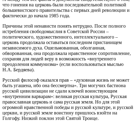
что гонения на церковь были последовательной политикой
большевистского правительства с первых дней революции и
фактически до начала 1985 года.
Причины этой ненависти понять нетрудно. После полного
истребления свободомыслия в Советской России –
политического, художественного, интеллектуального –
церковь продолжала оставаться последним пристанищем
независимого духа. Ошельмованная, оболганная,
обворованная, она продолжала нравственное сопротивление,
сохраняя для людей веру в возможность «внутреннего
преодоления коммунизма» (если воспользоваться мыслью
Н.А. Бердяева).
Русский философ оказался прав – «духовная жизнь не может
быть угашена, ибо она бессмертна». Три могучих бастиона
русской цивилизации не сдали ключей воинствующим
«внутренним варварам»: великая русская культура, Русская
православная церковь и сама русская земля. Но для этой
огромной нравственной победы и русской культуре, и русской
церкви, и русской земле воистину пришлось взойти на
Голгофу. Низкий поклон этой Святой Троице.