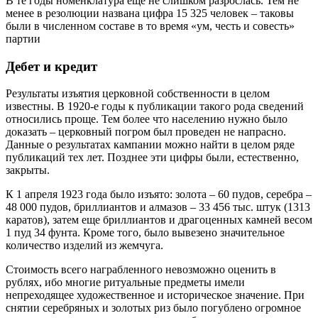
В те годы номенклатура еще не слишком разрослась. Тем не
менее в резолюции названа цифра 15 325 человек – таковы
были в численном составе в то время «ум, честь и совесть»
партии
Дебет и кредит
Результаты изъятия церковной собственности в целом
известны. В 1920-е годы к публикации такого рода сведений
относились проще. Тем более что населению нужно было
доказать – церковный погром был проведен не напрасно.
Данные о результатах кампании можно найти в целом ряде
публикаций тех лет. Позднее эти цифры были, естественно,
закрыты.
К 1 апреля 1923 года было изъято: золота – 60 пудов, серебра –
48 000 пудов, бриллиантов и алмазов – 33 456 тыс. штук (1313
каратов), затем еще бриллиантов и драгоценных камней весом
1 пуд 34 фунта. Кроме того, было вывезено значительное
количество изделий из жемчуга.
Стоимость всего награбленного невозможно оценить в
рублях, ибо многие ритуальные предметы имели
непреходящее художественное и историческое значение. При
снятии серебряных и золотых риз было погублено огромное