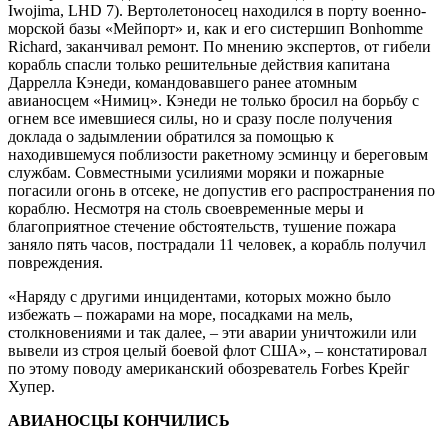
Iwojima, LHD 7). Вертолетоносец находился в порту военно-
морской базы «Мейпорт» и, как и его систершип Bonhomme
Richard, заканчивал ремонт. По мнению экспертов, от гибели
корабль спасли только решительные действия капитана
Даррелла Кэнеди, командовавшего ранее атомным
авианосцем «Нимиц». Кэнеди не только бросил на борьбу с
огнем все имевшиеся силы, но и сразу после получения
доклада о задымлении обратился за помощью к
находившемуся поблизости ракетному эсминцу и береговым
службам. Совместными усилиями моряки и пожарные
погасили огонь в отсеке, не допустив его распространения по
кораблю. Несмотря на столь своевременные меры и
благоприятное стечение обстоятельств, тушение пожара
заняло пять часов, пострадали 11 человек, а корабль получил
повреждения.
«Наряду с другими инцидентами, которых можно было
избежать – пожарами на море, посадками на мель,
столкновениями и так далее, – эти аварии уничтожили или
вывели из строя целый боевой флот США», – констатировал
по этому поводу американский обозреватель Forbes Крейг
Хупер.
АВИАНОСЦЫ КОНЧИЛИСЬ