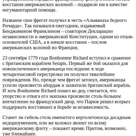
восстания американских колоний – подарили им в качестве
негуманитарной помощи.
Название свое фрегат получил в честь «Альманаха бедного
Ричарда». Так назывался ежегодник, издаваемый
Бенджамином Франклином – соавтором Декларации
независимости и американской Конституции, одним из отцов-
основателей США, а в начале восстания – послом
американских колоний во Франции.
23 сентября 1779 года Bonhomme Richard вступил в сражение
с британским кораблем Serapis. Первый же бой оказался для
новоиспеченного американца последним: в ходе
четырехчасовой перестрелки он получил тяжелейшие
повреждения. Но, прежде чем фрегат затонул, американцы
успели произвести абордаж и захватили британский корабль.
И хоть Bonhomme Richard пошел ко дну, считается, что
упорство и отвага его экипажа произвели столь большое
впечатление на французский двор, что Париж решил всерьез
поддержать восставших в борьбе за независимость.
Станет ли гибель столь именитого вертолетоносца досадным
недоразумением, или же колокол звонит по всему
американскому флоту – покажет время. Притом, возможно,
уже ближайшее.