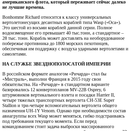
американского флота, который переживает сейчас далеко
не лучшие времена.
Bonhomme Richard относится к классу универсальных
вертолетонесущих десантных кораблей типа Wasp («Оса»).
Это шестой из восьми кораблей данной серии. Полное
водоизмещение его превышает 40 тыс.тонн, а стандартное –
28 тыс. тонн. Корабль может доставлять на необорудованное
побережье противника до 1800 морских пехотинцев,
обеспечивая им поддержку с воздуха ударными вертолетами и
самолетами.
НА СЛУЖБЕ ЗВЕЗДНОПОЛОСАТОЙ ИМПЕРИИ
В российском формате аналогом «Ричарда» стал бы
«Мистраль», выполни Франция в 2015 году свои
обязательства. На «Ричарде» в стандартном варианте
базировались 12 конвертопланов MV-22B Osprey, 6
штурмовиков вертикального взлета и посадки Harrier II,
четыре тяжелых транспортных вертолета СН-53Е Super
Stallion и три-четыре вспомогательных вертолета общего
назначения UH-1Y Venom. Однако при необходимости состав
авиагруппы всех Wasp может меняться, гибко подстраиваясь
под требования текущего момента. Если перед
командованием стоит задача выброски массированного