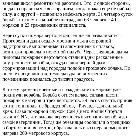
занимавшихся ремонтными работами. Это, с одной стороны,
не дало справиться с возгоранием, когда пожар еще не набрал
силу, а с другой – позволило избежать жертв. За четверо суток
борьбы с огнем на корабле пострадали 63 человека: 40
моряков и 23 гражданских специалиста.
Через сутки пожара вертолетоносец начал разваливаться.
Прогорели и дали осадку мостик и мачта островной
надстройки, выполненные из алюминиевых сплавов,
возникли провалы в полетной палубе. Через зияющие дыры
пилотам пожарных вертолетов стали видны раскаленные
внутренности корабля, откуда валил черный дым,
сформировавший над городом подобие грозового облака. По
оценке специалистов, температура во внутренних
помещениях поднялась до тысячи градусов.
К этому времени военные и гражданские пожарные уже
покинули корабль. Борьба с огнем велась силами шести
пожарных катеров и трех вертолетов. 29 часов спустя, приняв
сотни тонн воды из брандспойтов, «Ричард» дал сильный
крен. Глава пожарной службы Сан-Диего Колин Стоуэлл
заявил CNN, что высока вероятность выгорания корабля до
самой ватерлинии. Тогда же очевидцы сообщили о трещинах
в бортах: они, вероятно, образовались из-за неравномерного
нагрева 200-метрового корпуса.