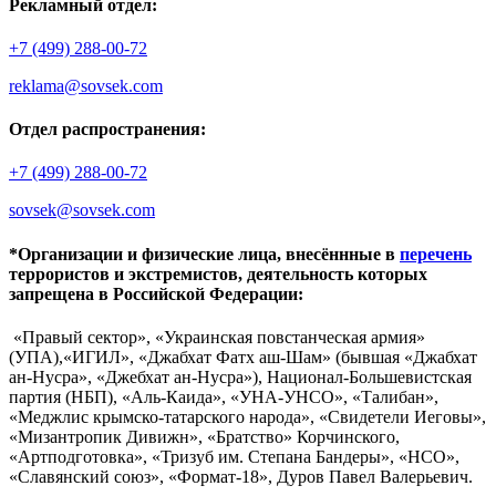
Рекламный отдел:
+7 (499) 288-00-72
reklama@sovsek.com
Отдел распространения:
+7 (499) 288-00-72
sovsek@sovsek.com
*Организации и физические лица, внесённные в
перечень
террористов и экстремистов, деятельность которых
запрещена в Российской Федерации:
«Правый сектор», «Украинская повстанческая армия»
(УПА),«ИГИЛ», «Джабхат Фатх аш-Шам» (бывшая «Джабхат
ан-Нусра», «Джебхат ан-Нусра»), Национал-Большевистская
партия (НБП), «Аль-Каида», «УНА-УНСО», «Талибан»,
«Меджлис крымско-татарского народа», «Свидетели Иеговы»,
«Мизантропик Дивижн», «Братство» Корчинского,
«Артподготовка», «Тризуб им. Степана Бандеры», «НСО»,
«Славянский союз», «Формат-18», Дуров Павел Валерьевич.