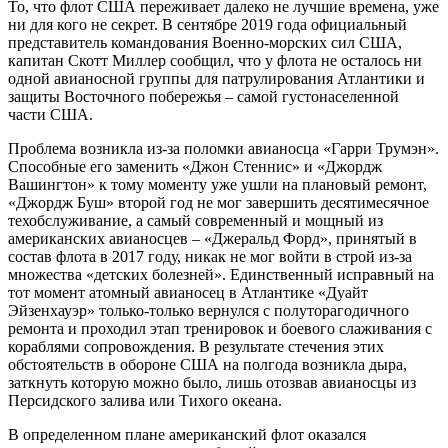
То, что флот США переживает далеко не лучшие времена, уже
ни для кого не секрет. В сентябре 2019 года официальный
представитель командования Военно-морских сил США,
капитан Скотт Миллер сообщил, что у флота не осталось ни
одной авианосной группы для патрулирования Атлантики и
защиты Восточного побережья – самой густонаселенной
части США.
Проблема возникла из-за поломки авианосца «Гарри Трумэн».
Способные его заменить «Джон Стеннис» и «Джордж
Вашингтон» к тому моменту уже ушли на плановый ремонт,
«Джордж Буш» второй год не мог завершить десятимесячное
техобслуживание, а самый современный и мощный из
американских авианосцев – «Джеральд Форд», принятый в
состав флота в 2017 году, никак не мог войти в строй из-за
множества «детских болезней». Единственный исправный на
тот момент атомный авианосец в Атлантике «Дуайт
Эйзенхауэр» только-только вернулся с полуторагодичного
ремонта и проходил этап тренировок и боевого слаживания с
кораблями сопровождения. В результате стечения этих
обстоятельств в обороне США на полгода возникла дыра,
заткнуть которую можно было, лишь отозвав авианосцы из
Персидского залива или Тихого океана.
В определенном плане американский флот оказался