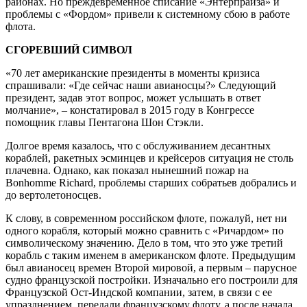
районах. Но преждевременное списание «Энтерпрайза» и
проблемы с «Фордом» привели к системному сбою в работе
флота.
СГОРЕВШИЙ СИМВОЛ
«70 лет американские президенты в моменты кризиса
спрашивали: «Где сейчас наши авианосцы?» Следующий
президент, задав этот вопрос, может услышать в ответ
молчание», – констатировал в 2015 году в Конгрессе
помощник главы Пентагона Шон Стэкли.
Долгое время казалось, что с обслуживанием десантных
кораблей, ракетных эсминцев и крейсеров ситуация не столь
плачевна. Однако, как показал нынешний пожар на
Bonhomme Richard, проблемы старших собратьев добрались и
до вертолетоносцев.
К слову, в современном российском флоте, пожалуй, нет ни
одного корабля, который можно сравнить с «Ричардом» по
символическому значению. Дело в том, что это уже третий
корабль с таким именем в американском флоте. Предыдущим
был авианосец времен Второй мировой, а первым – парусное
судно французской постройки. Изначально его построили для
Французской Ост-Индской компании, затем, в связи с ее
упразднением, передали французскому флоту, а после начала