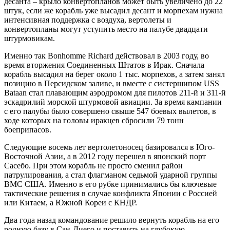
десанта – крыло конвертопланов может быть увеличено до 22
штук, если же корабль уже высадил десант и морпехам нужна
интенсивная поддержка с воздуха, вертолеты и
конвертопланы могут уступить место на палубе двадцати
штурмовикам.
Именно так Bonhomme Richard действовал в 2003 году, во
время вторжения Соединенных Штатов в Ирак. Сначала
корабль высадил на берег около 1 тыс. морпехов, а затем занял
позицию в Персидском заливе, и вместе с систершипом USS
Bataan стал плавающим аэродромом для пилотов 211-й и 311-й
эскадрилий морской штурмовой авиации. За время кампании
с его палубы было совершено свыше 547 боевых вылетов, в
ходе которых на головы иракцев сбросили 79 тонн
боеприпасов.
Следующие восемь лет вертолетоносец базировался в Юго-
Восточной Азии, а в 2012 году перешел в японский порт
Сасебо. При этом корабль не просто сменил район
патрулирования, а стал флагманом седьмой ударной группы
ВМС США. Именно в его рубке принимались бы ключевые
тактические решения в случае конфликта Японии с Россией
или Китаем, а Южной Кореи с КНДР.
Два года назад командование решило вернуть корабль на его
родную базу в Сан-Диего и поставить на глубокую