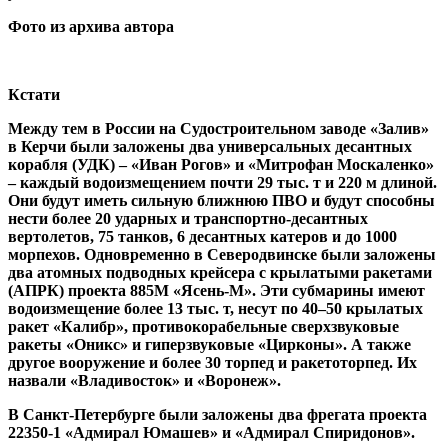
Фото из архива автора
Кстати
Между тем в России на Судостроительном заводе «Залив»
в Керчи были заложены два универсальных десантных
корабля (УДК) – «Иван Рогов» и «Митрофан Москаленко»
– каждый водоизмещением почти 29 тыс. т и 220 м длиной.
Они будут иметь сильную ближнюю ПВО и будут способны
нести более 20 ударных и транспортно-десантных
вертолетов, 75 танков, 6 десантных катеров и до 1000
морпехов. Одновременно в Северодвинске были заложены
два атомных подводных крейсера с крылатыми ракетами
(АПРК) проекта 885М «Ясень-М». Эти субмарины имеют
водоизмещение более 13 тыс. т, несут по 40–50 крылатых
ракет «Калибр», противокорабельные сверхзвуковые
ракеты «Оникс» и гиперзвуковые «Цирконы». А также
другое вооружение и более 30 торпед и ракетоторпед. Их
назвали «Владивосток» и «Воронеж».
В Санкт-Петербурге были заложены два фрегата проекта
22350-1 «Адмирал Юмашев» и «Адмирал Спиридонов».