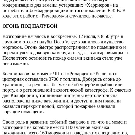
модернизацию для замены устаревших «Харриеров» на
истребители-бомбардировщики пятого поколения F-35B. В
ходе этих работ с «Ричардом» и случилось несчастье.
ОГОНЬ ПОД ПАЛУБОЙ
Возгорание началось в воскресенье, 12 июля, в 8:50 утра в
грузовом отсеке палубы Deep V, где хранилось имущество
морпехов. Огонь быстро распространился по помещению и
перекинулся в доковую камеру, а оттуда – в ангар авиакрыла.
После этого остановить пожар силами экипажа стало уже
невозможно.
Боеприпасов на момент ЧП на «Ричарде» не было, но в
цистернах оставались 3700 т топлива. Доберись огонь до
хранилищ – и речь шла бы уже не об ущербе кораблю или
порту, а о региональной экологической катастрофе. К счастью
для Калифорнии, топливные цистерны вертолетоносца
расположены ниже ватерлинии, и доступ к ним пламени
оказался перекрыт водой, которой пожарные заливали
горящие помещения.
Свою роль в развитии событий сыграло и то, что на момент
возгорания на корабле вместо 1100 членов экипажа
находились всего 160 моряков и гражданских специалистов,