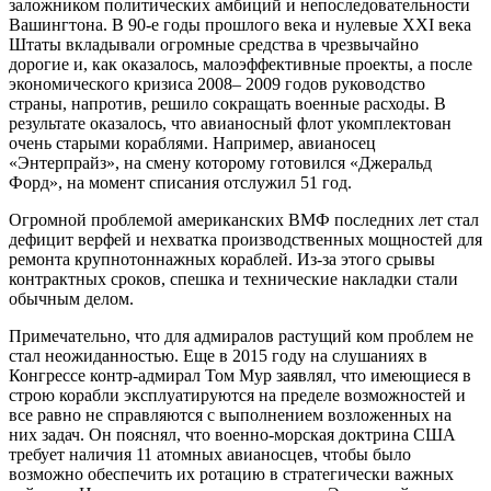
заложником политических амбиций и непоследовательности
Вашингтона. В 90-е годы прошлого века и нулевые XXI века
Штаты вкладывали огромные средства в чрезвычайно
дорогие и, как оказалось, малоэффективные проекты, а после
экономического кризиса 2008– 2009 годов руководство
страны, напротив, решило сокращать военные расходы. В
результате оказалось, что авианосный флот укомплектован
очень старыми кораблями. Например, авианосец
«Энтерпрайз», на смену которому готовился «Джеральд
Форд», на момент списания отслужил 51 год.
Огромной проблемой американских ВМФ последних лет стал
дефицит верфей и нехватка производственных мощностей для
ремонта крупнотоннажных кораблей. Из-за этого срывы
контрактных сроков, спешка и технические накладки стали
обычным делом.
Примечательно, что для адмиралов растущий ком проблем не
стал неожиданностью. Еще в 2015 году на слушаниях в
Конгрессе контр-адмирал Том Мур заявлял, что имеющиеся в
строю корабли эксплуатируются на пределе возможностей и
все равно не справляются с выполнением возложенных на
них задач. Он пояснял, что военно-морская доктрина США
требует наличия 11 атомных авианосцев, чтобы было
возможно обеспечить их ротацию в стратегически важных