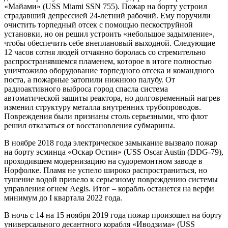
«Майами» (USS Miami SSN 755). Пожар на борту устроил
страдавший депрессией 24-летний рабочий. Ему поручили
очистить торпедный отсек с помощью пескоструйной
установки, но он решил устроить «небольшое задымление»,
чтобы обеспечить себе внеплановый выходной. Следующие
12 часов сотня людей отчаянно боролась со стремительно
распространявшемся пламенем, которое в итоге полностью
уничтожило оборудование торпедного отсека и командного
поста, а пожарные затопили нижнюю палубу. От
радиоактивного выброса город спасла система
автоматической защиты реактора, но долговременный нагрев
изменил структуру металла внутренних трубопроводов.
Повреждения были признаны столь серьезными, что флот
решил отказаться от восстановления субмарины.
В ноябре 2018 года электрическое замыкание вызвало пожар
на борту эсминца «Оскар Остин» (USS Oscar Austin (DDG-79),
проходившем модернизацию на судоремонтном заводе в
Норфолке. Пламя не успело широко распространиться, но
тушение водой привело к серьезному повреждению системы
управления огнем Aegis. Итог – корабль останется на верфи
минимум до I квартала 2022 года.
В ночь с 14 на 15 ноября 2019 года пожар произошел на борту
универсального десантного корабля «Иводзима» (USS