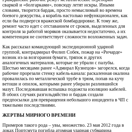
сваркой и «болгарками», повсюду летят искры. Иными
словами, творится бардак, просто немыслимый во времена
боевого дежурства, а корабль настолько нефункционален, как
если бы подвергся вражеской бомбардировке. К тому же,
ремонт часто идет с отставанием от сроков, выделенных для
контроля за работой моряков оказывается недостаточно, а их
компетенция не соответствует сложности возложенных задач.
Как рассказал командующий экспедиционной ударной
группой, контрадмирал Филип Собек, пожар на «Ричарде»
возник из-за возгорания бумаги, тряпок и других
аналогичных материалов, которые не убрали с палубы.
Шестью месяцами ранее «Адмирал Кузнецов» загорелся, когда
рабочие прорезали стенку кабель-канала: раскаленная окалина
провалилась по металлической трубе в трюм, попав на кучу
ветоши и опилок, которыми ранее убирали разлившийся
мазут. Последовавшая вспышка подожгла изоляцию кабелей.
В обоих случаях разгильдяйство и бардак создали
предпосылки для превращения небольшого инцидента в ЧП с
тяжелыми последствиями.
ЖЕРТВЫ МИРНОГО ВРЕМЕНИ
Примеров такого рода – увы, множество. 23 мая 2012 года в
доках Портсмута погибла атомная ударная субмарина