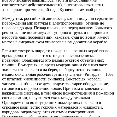
нового (позднее выяснилось, что эта информация не
соответствует действительности), а некоторые эксперты
заговорили про «висящий над «Кузнецовым» злой рок».
Между тем, российский авианосец, хотя и получил серьезные
повреждения аппаратуры и электропроводки, отнюдь не
прогорел до дыр. Пожар произошел перед началом большого
ремонта, а не после двух лет упорного труда, и не привел к
необратимым последствиям, каковые, судя по всему, имеют
место на американском универсальном десантном корабле.
Если же смотреть шире, то пожары на военных кораблях во
время ремонтов являются отнюдь не исключением, а
правилом. Объясняется это целым букетом объективных
причин. Во-первых, на время модернизации большая часть
экипажа отправляется на берег, на борту остается лишь
немногочисленная рабочая группа (в случае «Ричарда» – 10%
от штатной численности экипажа). Во-вторых, корабль
частично разбирается: демонтируется старое оборудование,
готовится к подключению новое. При этом отключаются
важнейшие системы, в том числе пожаротушения и пожарной
сигнализации, нарушается связь между отсеками.
Одновременно во внутренних помещениях появляется
огромное количество горючих материалов и жидкостей,
коридоры загромождаются снятыми конструкциями.
Гражданские рабочие режут металлические переборки