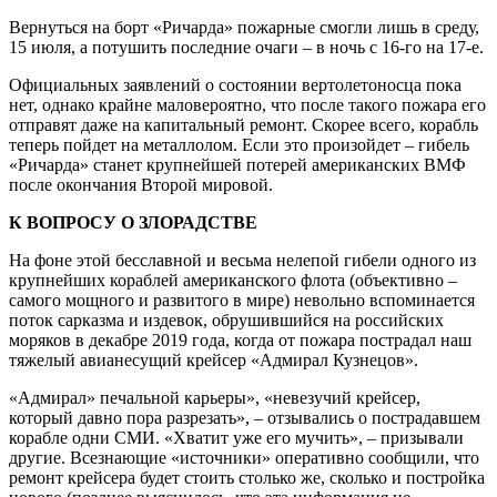
Вернуться на борт «Ричарда» пожарные смогли лишь в среду,
15 июля, а потушить последние очаги – в ночь с 16-го на 17-е.
Официальных заявлений о состоянии вертолетоносца пока
нет, однако крайне маловероятно, что после такого пожара его
отправят даже на капитальный ремонт. Скорее всего, корабль
теперь пойдет на металлолом. Если это произойдет – гибель
«Ричарда» станет крупнейшей потерей американских ВМФ
после окончания Второй мировой.
К ВОПРОСУ О ЗЛОРАДСТВЕ
На фоне этой бесславной и весьма нелепой гибели одного из
крупнейших кораблей американского флота (объективно –
самого мощного и развитого в мире) невольно вспоминается
поток сарказма и издевок, обрушившийся на российских
моряков в декабре 2019 года, когда от пожара пострадал наш
тяжелый авианесущий крейсер «Адмирал Кузнецов».
«Адмирал» печальной карьеры», «невезучий крейсер,
который давно пора разрезать», – отзывались о пострадавшем
корабле одни СМИ. «Хватит уже его мучить», – призывали
другие. Всезнающие «источники» оперативно сообщили, что
ремонт крейсера будет стоить столько же, сколько и постройка