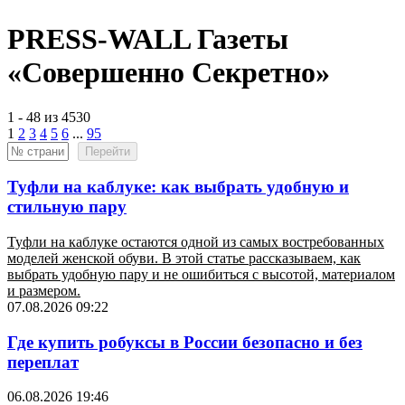
PRESS-WALL Газеты
«Совершенно Секретно»
1 - 48 из 4530
1
2
3
4
5
6
...
95
Перейти
Туфли на каблуке: как выбрать удобную и
стильную пару
Туфли на каблуке остаются одной из самых востребованных
моделей женской обуви. В этой статье рассказываем, как
выбрать удобную пару и не ошибиться с высотой, материалом
и размером.
07.08.2026 09:22
Где купить робуксы в России безопасно и без
переплат
06.08.2026 19:46