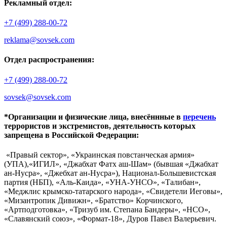
Рекламный отдел:
+7 (499) 288-00-72
reklama@sovsek.com
Отдел распространения:
+7 (499) 288-00-72
sovsek@sovsek.com
*Организации и физические лица, внесённные в
перечень
террористов и экстремистов, деятельность которых
запрещена в Российской Федерации:
«Правый сектор», «Украинская повстанческая армия»
(УПА),«ИГИЛ», «Джабхат Фатх аш-Шам» (бывшая «Джабхат
ан-Нусра», «Джебхат ан-Нусра»), Национал-Большевистская
партия (НБП), «Аль-Каида», «УНА-УНСО», «Талибан»,
«Меджлис крымско-татарского народа», «Свидетели Иеговы»,
«Мизантропик Дивижн», «Братство» Корчинского,
«Артподготовка», «Тризуб им. Степана Бандеры», «НСО»,
«Славянский союз», «Формат-18», Дуров Павел Валерьевич.