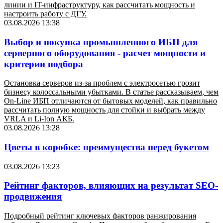
линии и IT-инфраструктуру, как рассчитать мощность и
настроить работу с ДГУ.
03.08.2026 13:38
Выбор и покупка промышленного ИБП для
серверного оборудования - расчет мощности и
критерии подбора
Остановка серверов из-за проблем с электросетью грозит
бизнесу колоссальными убытками. В статье рассказываем, чем
On-Line ИБП отличаются от бытовых моделей, как правильно
рассчитать полную мощность для стойки и выбрать между
VRLA и Li-Ion АКБ.
03.08.2026 13:28
Цветы в коробке: преимущества перед букетом
03.08.2026 13:23
Рейтинг факторов, влияющих на результат SEO-
продвижения
Подробный рейтинг ключевых факторов ранжирования