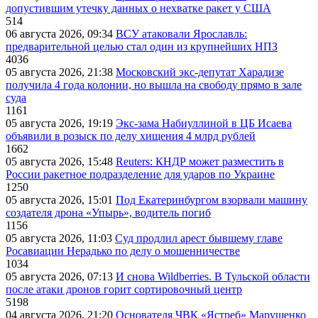
допустившим утечку данных о нехватке ракет у США
514
06 августа 2026, 09:34
ВСУ атаковали Ярославль:
предварительной целью стал один из крупнейших НПЗ
4036
05 августа 2026, 21:38
Московский экс-депутат Харадизе
получила 4 года колонии, но вышла на свободу прямо в зале
суда
1161
05 августа 2026, 19:19
Экс-зама Набиуллиной в ЦБ Исаева
объявили в розыск по делу хищения 4 млрд рублей
1662
05 августа 2026, 15:48
Reuters: КНДР может разместить в
России ракетное подразделение для ударов по Украине
1250
05 августа 2026, 15:01
Под Екатеринбургом взорвали машину
создателя дрона «Упырь», водитель погиб
1156
05 августа 2026, 11:03
Суд продлил арест бывшему главе
Росавиации Нерадько по делу о мошенничестве
1034
05 августа 2026, 07:13
И снова Wildberries. В Тульской области
после атаки дронов горит сортировочный центр
5198
04 августа 2026, 21:20
Основателя ЧВК «Ястреб» Марущенко