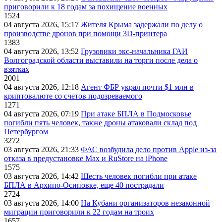
приговорили к 18 годам за похищение военных
1524
04 августа 2026, 15:17
Жителя Крыма задержали по делу о
производстве дронов при помощи 3D‑принтера
1383
04 августа 2026, 13:52
Грузовики экс-начальника ГАИ
Волгоградской области выставили на торги после дела о
взятках
2001
04 августа 2026, 12:18
Агент ФБР украл почти $1 млн в
криптовалюте со счетов подозреваемого
1271
04 августа 2026, 07:19
При атаке БПЛА в Подмосковье
погибли пять человек, также дроны атаковали склад под
Петербургом
3272
03 августа 2026, 21:33
ФАС возбудила дело против Apple из-за
отказа в предустановке Max и RuStore на iPhone
1575
03 августа 2026, 14:42
Шесть человек погибли при атаке
БПЛА в Архипо-Осиповке, еще 40 пострадали
2724
03 августа 2026, 14:00
На Кубани организаторов незаконной
миграции приговорили к 22 годам на троих
1657