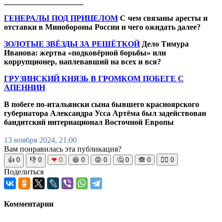
____________________
ГЕНЕРАЛЫ ПОД ПРИЦЕЛОМ
С чем связаны аресты и
отставки в Минобороны России и чего ожидать далее?
ЗОЛОТЫЕ ЗВЁЗДЫ ЗА РЕШЁТКОЙ
Дело Тимура
Иванова: жертва «подковёрной борьбы» или
коррупционер, наплевавший на всех и вся?
ГРУЗИНСКИЙ КНЯЗЬ В ГРОМКОМ ПОБЕГЕ С
АПЕННИН
В побеге по-итальянски сына бывшего красноярского
губернатора Александра Усса Артёма был задействован
бандитский интернационал Восточной Европы
13 ноября 2024, 21:00
Вам понравилась эта публикация?
👍
0
👎
0
❤
0
😆
0
😡
0
🤔
0
🙈
0
🧘‍♀️
0
Поделиться
Комментарии