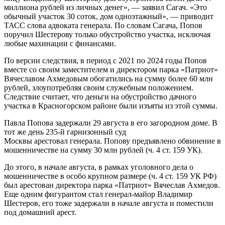
миллиона рублей из личных денег», — заявил Сагач. «Это
обычный участок 30 соток, дом одноэтажный», — приводит
ТАСС слова адвоката генерала. По словам Сагача, Попов
поручил Шестерову только обустройство участка, исключая
любые махинации с финансами.
По версии следствия, в период с 2021 по 2024 годы Попов
вместе со своим заместителем и директором парка «Патриот»
Вячеславом Ахмедовым обогатились на сумму более 60 млн
рублей, злоупотребляя своим служебным положением.
Следствие считает, что деньги на обустройство дачного
участка в Красногорском районе были изъяты из этой суммы.
Павла Попова задержали 29 августа в его загородном доме. В
тот же день 235-й гарнизонный суд
Москвы арестовал генерала. Попову предъявлено обвинение в
мошенничестве на сумму 30 млн рублей (ч. 4 ст. 159 УК).
До этого, в начале августа, в рамках уголовного дела о
мошенничестве в особо крупном размере (ч. 4 ст. 159 УК РФ)
был арестован директора парка «Патриот» Вячеслав Ахмедов.
Еще одним фигурантом стал генерал-майор Владимир
Шестеров, его тоже задержали в начале августа и поместили
под домашний арест.