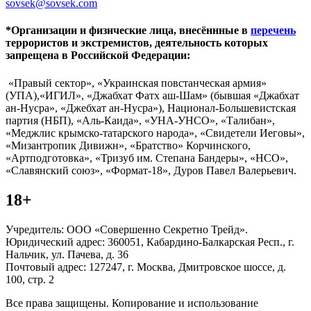
sovsek@sovsek.com
*Организации и физические лица, внесённные в
перечень
террористов и экстремистов, деятельность которых
запрещена в Российской Федерации:
«Правый сектор», «Украинская повстанческая армия»
(УПА),«ИГИЛ», «Джабхат Фатх аш-Шам» (бывшая «Джабхат
ан-Нусра», «Джебхат ан-Нусра»), Национал-Большевистская
партия (НБП), «Аль-Каида», «УНА-УНСО», «Талибан»,
«Меджлис крымско-татарского народа», «Свидетели Иеговы»,
«Мизантропик Дивижн», «Братство» Корчинского,
«Артподготовка», «Тризуб им. Степана Бандеры», «НСО»,
«Славянский союз», «Формат-18», Дуров Павел Валерьевич.
18+
Учредитель: ООО «Совершенно Секретно Трейд».
Юридический адрес: 360051, Кабардино-Балкарская Респ., г.
Нальчик, ул. Пачева, д. 36
Почтовый адрес: 127247, г. Москва, Дмитровское шоссе, д.
100, стр. 2
Все права защищены. Копирование и использование