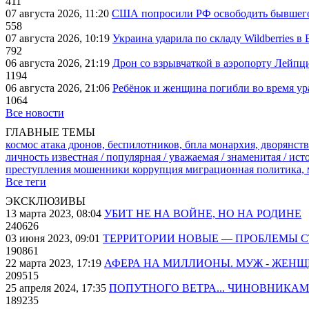
411
07 августа 2026, 11:20
США попросили РФ освободить бывшего 
558
07 августа 2026, 10:19
Украина ударила по складу Wildberries в
792
06 августа 2026, 21:19
Дрон со взрывчаткой в аэропорту Лейпци
1194
06 августа 2026, 21:06
Ребёнок и женщина погибли во время ур
1064
Все новости
ГЛАВНЫЕ ТЕМЫ
космос
атака дронов, беспилотников, бпла
монархия, дворянств
личность известная / популярная / уважаемая / знаменитая / ис
преступления
мошенники
коррупция
миграционная политика,
Все теги
ЭКСКЛЮЗИВЫ
13 марта 2023, 08:04
УБИТ НЕ НА ВОЙНЕ, НО НА РОДИНЕ
240626
03 июня 2023, 09:01
ТЕРРИТОРИИ НОВЫЕ — ПРОБЛЕМЫ 
190861
22 марта 2023, 17:19
АФЕРА НА МИЛЛИОНЫ. МУЖ - ЖЕН
209515
25 апреля 2024, 17:35
ПОПУТНОГО ВЕТРА... ЧИНОВНИКАМ
189235