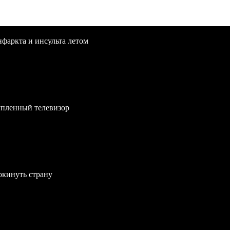
нфаркта и инсульта летом
упленный телевизор
окинуть страну