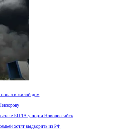
 попал в жилой дом
Невзорову
я атаке БПЛА у порта Новороссийск
семьей хотят выдворить из РФ