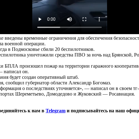
е введены временные ограничения для обеспечения безопасност
ла военной операции.
да в Подмосковье сбили 20 беспилотников.
спилотника уничтожили средства ПВО за ночь над Брянской, Ро
аки БПЛА произошел пожар на территории гаражного кооператив
— написал он.
ания будет создан оперативный штаб.
ия, сообщил губернатор области Александр Богомаз.
ормация о последствиях уточняется», — написал он в своем тг-
опортах Шереметьево, Домодедово и Жуковский — Росавиация.
оединяйтесь к нам в
Telegram
и подписывайтесь на наш офиц