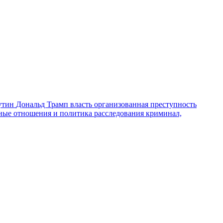
утин
Дональд Трамп
власть
организованная преступность
ные отношения и политика
расследования
криминал,