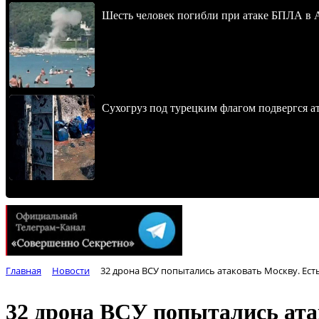
Шесть человек погибли при атаке БПЛА в 
Сухогруз под турецким флагом подвергся 
Главная
Новости
32 дрона ВСУ попытались атаковать Москву. Ес
32 дрона ВСУ попытались ата