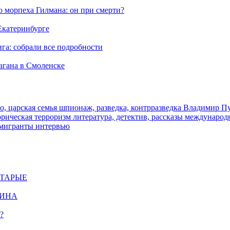
морпеха Гилмана: он при смерти?
 Екатеринбурге
га: собрали все подробности
агана в Смоленске
о, царская семья
шпионаж, разведка, контрразведка
Владимир П
торическая
терроризм
литература, детектив, рассказы
международ
 мигранты
интервью
СТАРЫЕ
ЩИНА
?