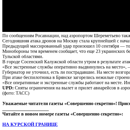
По сообщениям Росавиации, над аэропортом Шереметьево такж
Сегодняшняя атака дронов на Москву стала крупнейшей с нача
Предыдущий массированный удар произошел 10 сентября — тог
Минобороны тем временем сообщает, что еще 23 украинских бе
Тульской областями.
В городе Сосенский Калужской области утром в результате ат
«Все экстренные службы оперативно выдвинулись на место», 
Губернатор не уточнил, есть ли пострадавшие. На месте возгор
При атаке беспилотника в Брянске загорелись нежилые строен
«Все оперативные и экстренные службы работают на месте. Инф
UPD:
Сняты ограничения на вылет и прилет авиарейсов в аэр
(фото: ТАСС)
Уважаемые читатели газеты «Совершенно секретно»! Прис
____________________
Читайте в новом номере газеты «Совершенно секретно»:
НА КУРСКОЙ ГРАНИЦЕ