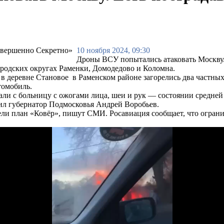
10 ноября 2024, 09:30
Дроны ВСУ попытались атаковать Москву
ородских округах Раменки, Домодедово и Коломна.
в деревне Становое в Раменском районе загорелись два частны
томобиль.
али с больницу с ожогами лица, шеи и рук — состоянии средней 
ил губернатор Подмосковья Андрей Воробьев.
ли план «Ковёр», пишут СМИ. Росавиация сообщает, что ограни