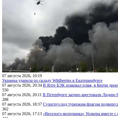
07 августа 2026, 10:19
Украина ударила по складу Wildberries в Екатеринбурге
07 августа 2026, 20:34
В Ялте БЭК атаковал пляж, в Керчи дрон
550
07 августа 2026, 20:11
В Петербурге заочно арестовали Лидию 
288
07 августа 2026, 18:37
Сухогруз под турецким флагом подвергс
362
07 августа 2026, 17:13
«Веселого молочника» Уолкера вместе с 