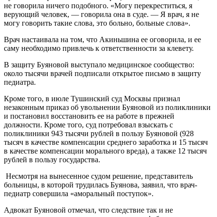
не говорила ничего подобного. «Могу перекреститься, я
верующий человек, — говорила она в суде. — Я врач, я не
могу говорить такие слова, это больно, больные слова».
Врач настаивала на том, что Акиньшина ее оговорила, и ее
саму необходимо привлечь к ответственности за клевету.
В защиту Буяновой выступало медицинское сообщество:
около тысячи врачей подписали открытое письмо в защиту
педиатра.
Кроме того, в июле Тушинский суд Москвы признал
незаконным приказ об увольнении Буяновой из поликлиники
и постановил восстановить ее на работе в прежней
должности. Кроме того, суд потребовал взыскать с
поликлиники 943 тысячи рублей в пользу Буяновой (928
тысяч в качестве компенсации среднего заработка и 15 тысяч
в качестве компенсации морального вреда), а также 12 тысяч
рублей в пользу государства.
Несмотря на вынесенное судом решение, представитель
больницы, в которой трудилась Буянова, заявил, что врач-
педиатр совершила «аморальный поступок».
Адвокат Буяновой отмечал, что следствие так и не