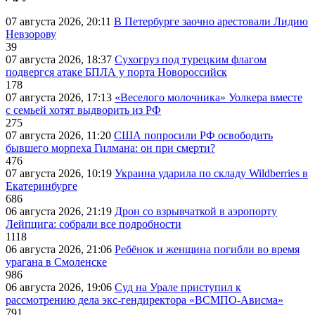
07 августа 2026, 20:11
В Петербурге заочно арестовали Лидию
Невзорову
39
07 августа 2026, 18:37
Сухогруз под турецким флагом
подвергся атаке БПЛА у порта Новороссийск
178
07 августа 2026, 17:13
«Веселого молочника» Уолкера вместе
с семьей хотят выдворить из РФ
275
07 августа 2026, 11:20
США попросили РФ освободить
бывшего морпеха Гилмана: он при смерти?
476
07 августа 2026, 10:19
Украина ударила по складу Wildberries в
Екатеринбурге
686
06 августа 2026, 21:19
Дрон со взрывчаткой в аэропорту
Лейпцига: собрали все подробности
1118
06 августа 2026, 21:06
Ребёнок и женщина погибли во время
урагана в Смоленске
986
06 августа 2026, 19:06
Суд на Урале приступил к
рассмотрению дела экс-гендиректора «ВСМПО-Ависма»
791