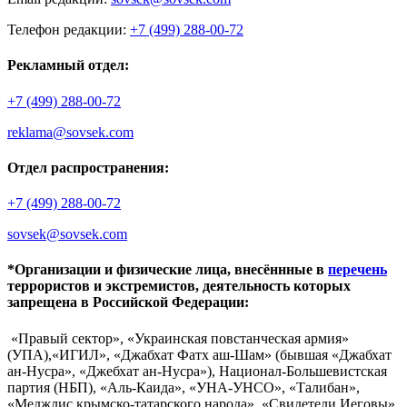
Телефон редакции:
+7 (499) 288-00-72
Рекламный отдел:
+7 (499) 288-00-72
reklama@sovsek.com
Отдел распространения:
+7 (499) 288-00-72
sovsek@sovsek.com
*Организации и физические лица, внесённные в
перечень
террористов и экстремистов, деятельность которых
запрещена в Российской Федерации:
«Правый сектор», «Украинская повстанческая армия»
(УПА),«ИГИЛ», «Джабхат Фатх аш-Шам» (бывшая «Джабхат
ан-Нусра», «Джебхат ан-Нусра»), Национал-Большевистская
партия (НБП), «Аль-Каида», «УНА-УНСО», «Талибан»,
«Меджлис крымско-татарского народа», «Свидетели Иеговы»,