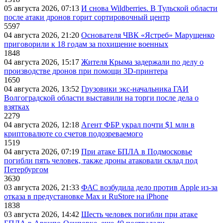
05 августа 2026, 07:13
И снова Wildberries. В Тульской области
после атаки дронов горит сортировочный центр
5597
04 августа 2026, 21:20
Основателя ЧВК «Ястреб» Марущенко
приговорили к 18 годам за похищение военных
1848
04 августа 2026, 15:17
Жителя Крыма задержали по делу о
производстве дронов при помощи 3D‑принтера
1650
04 августа 2026, 13:52
Грузовики экс-начальника ГАИ
Волгоградской области выставили на торги после дела о
взятках
2279
04 августа 2026, 12:18
Агент ФБР украл почти $1 млн в
криптовалюте со счетов подозреваемого
1519
04 августа 2026, 07:19
При атаке БПЛА в Подмосковье
погибли пять человек, также дроны атаковали склад под
Петербургом
3630
03 августа 2026, 21:33
ФАС возбудила дело против Apple из-за
отказа в предустановке Max и RuStore на iPhone
1838
03 августа 2026, 14:42
Шесть человек погибли при атаке