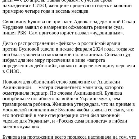
нахождения в СИЗО, женщине придется отсидеть в колонии
примерно четыре года и восемь месяцев.
Свою вину Буянова не признает. Адвокат задержанной Оскар
Черджиев заявил о намерении обжаловать решение суда,
пишет РБК. Сам приговор юрист назвал «чудовищным».
Дело о распространении «фейков» о российской армии
против Буяновой завели в начале февраля 2024 года, тогда же
она была уволена из московской поликлиники. Сначала суд
избрал для нее меру пресечения в виде «запрета
определенных действий», однако в апреле женщину перевели
в СИЗО.
Поводом для обвинений стало заявление от Анастасии
Акиньшиной — матери семилетнего мальчика, которого
осматривала педиатр. По словам Акиньшиной, Буянова
оскорбила ее погибшего на войне в Украине мужа, чем
травмировала ребенка. Женщина утверждала, что на приеме в
московской поликлинике Буянова якобы заявила ее сыну, что
его погибший в зоне спецоперации отец был законной
«целью для Украины», и «Россия сама виновата» в гибели
военнослужащих.
Буянова на протяжении всего процесса настаивала на том, что