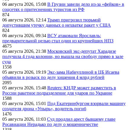
06 августа 2026, 15:08
В Грузии завели дело из-за «фейков» в
соцсетях о притеснениях туристов из РФ
874
06 августа 2026, 12:14
Трамп пригрозил тюрьмой
допустившим утечку данных о нехватке ракет у США
824
06 августа 2026, 09:34
ВСУ атаковали Ярославль:
предварительной целью стал один из крупнейших НПЗ
4675
05 августа 2026, 21:38
Московский экс-депутат Харадизе
получила 4 года колонии, но вышла на свободу прямо в зале
суда
1558
05 августа 2026, 19:19
Экс-зама Набиуллиной в ЦБ Исаева
объявили в розыск по делу хищения 4 млрд рублей
2095
05 августа 2026, 15:48
Reuters: КНДР может разместить в
России ракетное подразделение для ударов по Украине
1588
05 августа 2026, 15:01
Под Екатеринбургом взорвали машину
создателя дрона «Упырь», водитель погиб
1476
05 августа 2026, 11:03
Суд продлил арест бывшему главе
Росавиации Нерадько по делу о мошенничестве
1318